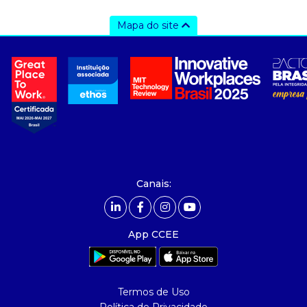
Mapa do site
a ccee
- sobre nós
- governança
- nossos associados
- integridade, riscos e auditoria
- relatório de sustentabilidade
- carreiras
- Mercado Livre - ACL
Canais:
comunicação
- calendário
App CCEE
- comunicados
- eventos
- Relacionamento Personalizado
Termos de Uso
- notícias