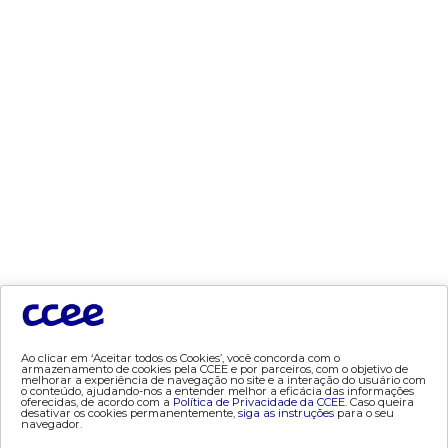
- contratos
- geração
- leilão
- mcsd
- mercado mensal
- mercado quinzenal
- mve
- pld
- proinfa
- segurança de mercado
- dados abertos CCEE
- estudos especiais
- Mercado Varejista
Ao clicar em ‘Aceitar todos os Cookies’, você concorda com o
armazenamento de cookies pela CCEE e por parceiros, com o objetivo de
preços
melhorar a experiência de navegação no site e a interação do usuário com
o conteúdo, ajudando-nos a entender melhor a eficácia das informações
oferecidas, de acordo com a
Política de Privacidade da CCEE.
Caso queira
desativar os cookies permanentemente,
siga as instruções
para o seu
- painel de preços
navegador.
- conceitos de preços