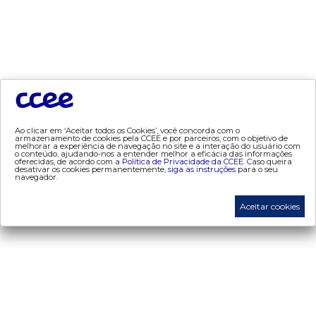
- mcsd
- mercado mensal
- mercado quinzenal
- mve
- pld
- proinfa
- segurança de mercado
Ao clicar em ‘Aceitar todos os Cookies’, você concorda com o
armazenamento de cookies pela CCEE e por parceiros, com o objetivo de
- dados abertos CCEE
melhorar a experiência de navegação no site e a interação do usuário com
o conteúdo, ajudando-nos a entender melhor a eficácia das informações
- estudos especiais
oferecidas, de acordo com a
Política de Privacidade da CCEE.
Caso queira
desativar os cookies permanentemente,
siga as instruções
para o seu
navegador.
- Mercado Varejista
Aceitar cookies
preços
- painel de preços
- conceitos de preços
mercado
- Alocação de Geração Própria - AGP