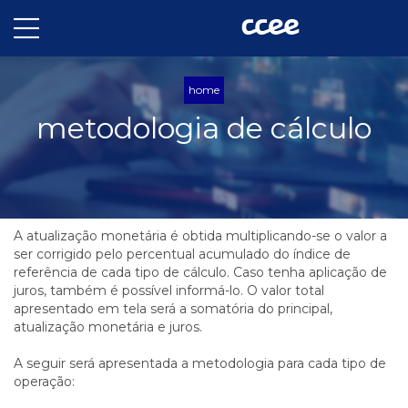
home
metodologia de cálculo
A atualização monetária é obtida multiplicando-se o valor a
ser corrigido pelo percentual acumulado do índice de
referência de cada tipo de cálculo. Caso tenha aplicação de
juros, também é possível informá-lo. O valor total
apresentado em tela será a somatória do principal,
atualização monetária e juros.
A seguir será apresentada a metodologia para cada tipo de
operação: