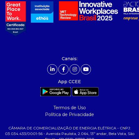
- sobre nós
- governança
- nossos associados
- integridade, riscos e auditoria
- relatório de sustentabilidade
- carreiras
- Mercado Livre - ACL
Canais:
comunicação
- calendário
App CCEE
- comunicados
- eventos
- Relacionamento Personalizado
Termos de Uso
- notícias
Política de Privacidade
- Glossário da Energia
CÂMARA DE COMERCIALIZAÇÃO DE ENERGIA ELÉTRICA - CNPJ:
ajuda
03.034.433/0001-56 - Avenida Paulista, 2.064, 13º andar, Bela Vista, São