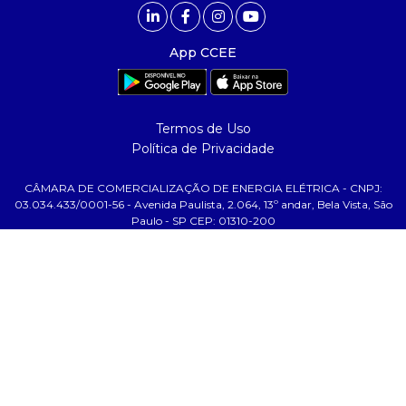
comunicação
- calendário
App CCEE
- comunicados
- eventos
- Relacionamento Personalizado
Termos de Uso
- notícias
Política de Privacidade
- Glossário da Energia
CÂMARA DE COMERCIALIZAÇÃO DE ENERGIA ELÉTRICA - CNPJ:
ajuda
03.034.433/0001-56 - Avenida Paulista, 2.064, 13º andar, Bela Vista, São
Paulo - SP CEP: 01310-200
- fale conosco
- faq
- gestão de cookies
- banco custodiante
- termos de uso
- política de privacidade
tecnologia