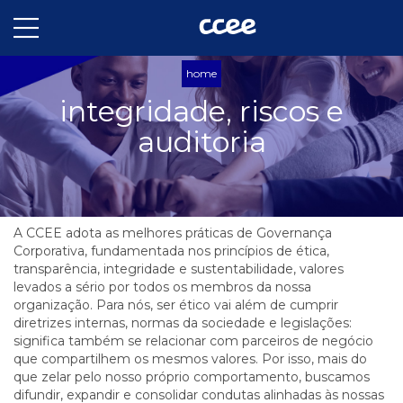
home
integridade, riscos e
auditoria
A CCEE adota as melhores práticas de Governança
Corporativa, fundamentada nos princípios de ética,
transparência, integridade e sustentabilidade, valores
levados a sério por todos os membros da nossa
organização. Para nós, ser ético vai além de cumprir
diretrizes internas, normas da sociedade e legislações:
significa também se relacionar com parceiros de negócio
que compartilhem os mesmos valores. Por isso, mais do
que zelar pelo nosso próprio comportamento, buscamos
difundir, expandir e consolidar condutas alinhadas às nossas