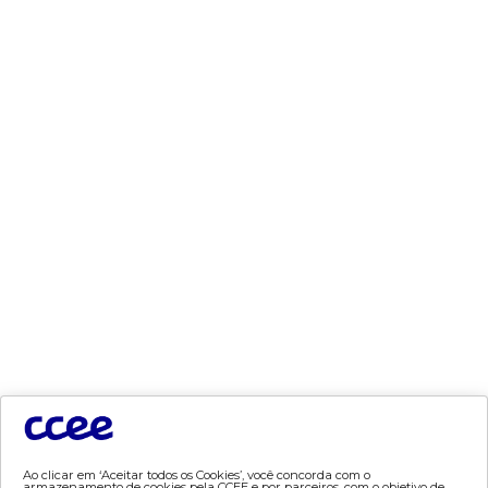
- Parcerias Acadêmicas
- Treinamentos incompany
- Extensão em Arbitragem
- Cursos especializados
- internacionalização
- game de comercialização
documentos
- acervo ccee
- plataforma de integração
sistemas descontinuados
- sinercom
Ao clicar em ‘Aceitar todos os Cookies’, você concorda com o
armazenamento de cookies pela CCEE e por parceiros, com o objetivo de