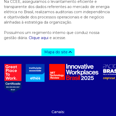
Na CCEE, asseguramos o levantamento eficiente e
transparente dos dados referentes ao mercado de energia
elétrica no Brasil, realizamos auditorias com independência
e objetividade dos processos operacionais e de negócio
alinhadas à estratégia da organização.
Possuímos um regimento interno que conduz nossa
gestão diária.
Clique aqui
e acesse.
Mapa do site
a ccee
- sobre nós
- governança
- nossos associados
- integridade, riscos e auditoria
- relatório de sustentabilidade
- carreiras
- Mercado Livre - ACL
Canais: