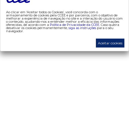
- dados abertos CCEE
Ao clicar em ‘Aceitar todos os Cookies’, você concorda com o
- estudos especiais
armazenamento de cookies pela CCEE e por parceiros, com o objetivo de
melhorar a experiência de navegação no site e a interação do usuário com
- Mercado Varejista
o conteúdo, ajudando-nos a entender melhor a eficácia das informações
oferecidas, de acordo com a
Política de Privacidade da CCEE.
Caso queira
desativar os cookies permanentemente,
siga as instruções
para o seu
navegador.
preços
Aceitar cookies
- painel de preços
- conceitos de preços
mercado
- Alocação de Geração Própria - AGP
- adesão
- certificação de operadores de mercado
- Certificações de energia
- contabilização
- contas setoriais
- contratos
- energia de reserva