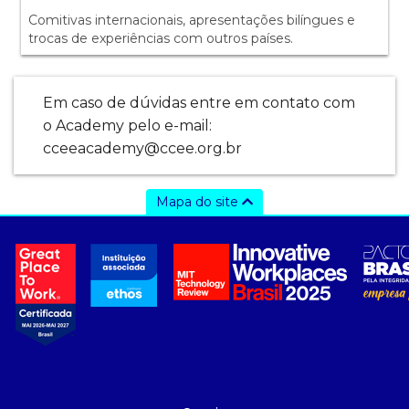
Comitivas internacionais, apresentações bilíngues e
trocas de experiências com outros países.
Em caso de dúvidas entre em contato com
o Academy pelo e-mail:
cceeacademy@ccee.org.br
Mapa do site
a ccee
- sobre nós
- governança
- nossos associados
- integridade, riscos e auditoria
- relatório de sustentabilidade
- carreiras
- Mercado Livre - ACL