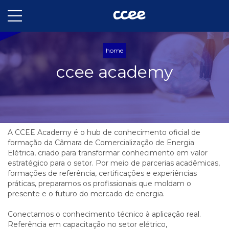
home
ccee academy
A CCEE Academy é o hub de conhecimento oficial de
formação da Câmara de Comercialização de Energia
Elétrica, criado para transformar conhecimento em valor
estratégico para o setor. Por meio de parcerias acadêmicas,
formações de referência, certificações e experiências
práticas, preparamos os profissionais que moldam o
presente e o futuro do mercado de energia.
Conectamos o conhecimento técnico à aplicação real.
Referência em capacitação no setor elétrico,