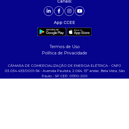
Canais:
comunicação
- calendário
App CCEE
- comunicados
- eventos
- Relacionamento Personalizado
Termos de Uso
- notícias
Política de Privacidade
- Glossário da Energia
CÂMARA DE COMERCIALIZAÇÃO DE ENERGIA ELÉTRICA - CNPJ:
ajuda
03.034.433/0001-56 - Avenida Paulista, 2.064, 13º andar, Bela Vista, São
Paulo - SP CEP: 01310-200
- fale conosco
- faq
- gestão de cookies
- banco custodiante
- termos de uso
- política de privacidade