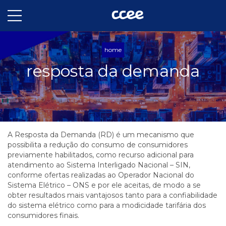
home
resposta da demanda
A Resposta da Demanda (RD) é um mecanismo que
possibilita a redução do consumo de consumidores
previamente habilitados, como recurso adicional para
atendimento ao Sistema Interligado Nacional – SIN,
conforme ofertas realizadas ao Operador Nacional do
Sistema Elétrico – ONS e por ele aceitas, de modo a se
obter resultados mais vantajosos tanto para a confiabilidade
do sistema elétrico como para a modicidade tarifária dos
consumidores finais.