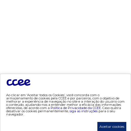
- consumo
- contas setoriais
- contratos
- geração
- leilão
- mcsd
- mercado mensal
- mercado quinzenal
- mve
- pld
- proinfa
- segurança de mercado
Ao clicar em ‘Aceitar todos os Cookies’, você concorda com o
- dados abertos CCEE
armazenamento de cookies pela CCEE e por parceiros, com o objetivo de
melhorar a experiência de navegação no site e a interação do usuário com
- estudos especiais
o conteúdo, ajudando-nos a entender melhor a eficácia das informações
oferecidas, de acordo com a
Política de Privacidade da CCEE.
Caso queira
- Mercado Varejista
desativar os cookies permanentemente,
siga as instruções
para o seu
navegador.
preços
Aceitar cookies