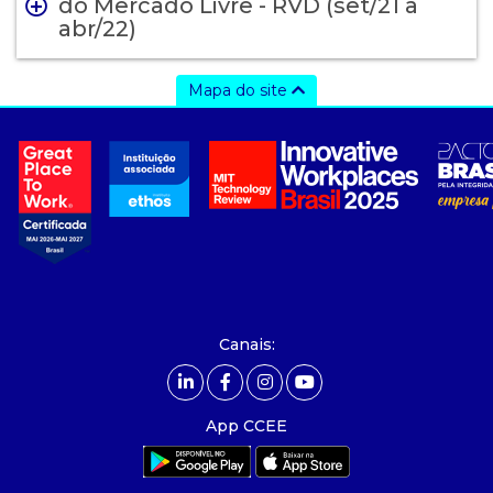
do Mercado Livre - RVD (set/21 a
abr/22)
Mapa do site
a ccee
- sobre nós
- governança
- nossos associados
- integridade, riscos e auditoria
- relatório de sustentabilidade
- carreiras
- Mercado Livre - ACL
Canais:
comunicação
- calendário
App CCEE
- comunicados
- eventos