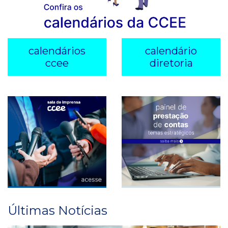
contribuição associativa e dos relatórios com os
resultados do cálculo dos votos - ago/26 (M+5du)
calendários
calendário
ccee
diretoria
Data limite para divulgação dos resultados da
Cessão de Energia de Reserva para usinas do tipo
biomassa - jun/26 (X+7du)
Data limite para divulgação dos resultados da
Cessão de Energia de Reserva para usinas do tipo
eólica (se for o caso) - jun/26 (X+7du)
Últimas Notícias