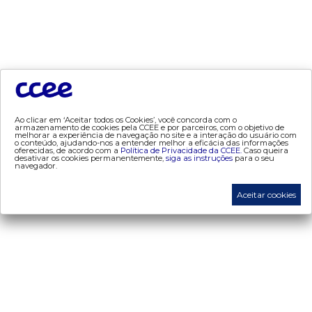
- mve
- pld
- proinfa
- segurança de mercado
- dados abertos CCEE
- estudos especiais
Ao clicar em ‘Aceitar todos os Cookies’, você concorda com o
- Mercado Varejista
armazenamento de cookies pela CCEE e por parceiros, com o objetivo de
melhorar a experiência de navegação no site e a interação do usuário com
o conteúdo, ajudando-nos a entender melhor a eficácia das informações
oferecidas, de acordo com a
Política de Privacidade da CCEE.
Caso queira
preços
desativar os cookies permanentemente,
siga as instruções
para o seu
navegador.
- painel de preços
Aceitar cookies
- conceitos de preços
mercado
- Alocação de Geração Própria - AGP
- adesão
- certificação de operadores de mercado
- Certificações de energia