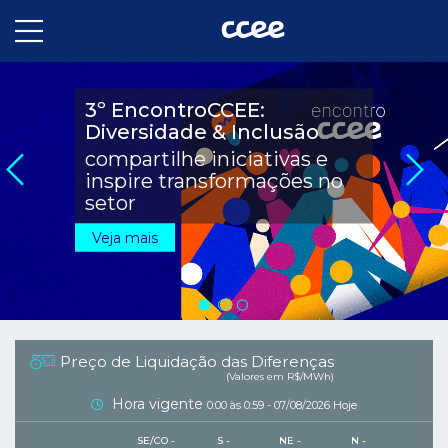
3º EncontroCCEE:
Inscrições abertas
Novo Portal do Aluno
Diversidade & Inclusão
garanta sua vaga para a
CCEE Academy lança nova
compartilhe iniciativas e
prova de certificação de
plataforma para fortalecer a
inspire transformações no
operadores do mercado
capacitação do setor
setor
2026
Veja mais
Veja mais
Veja mais
Preço de Liquidação das Diferenças
(Valores em R$/MWh)
Hora vigente
0:00 às 0:59 - 07/08/2026 Hoje
SE/CO -
S -
NE -
N -