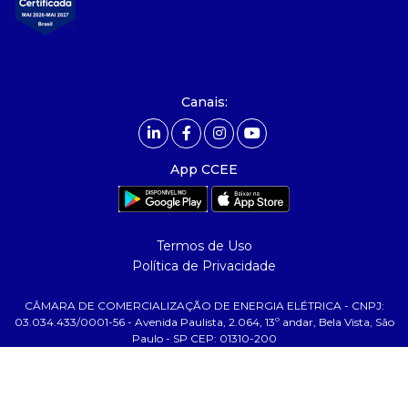
- integridade, riscos e auditoria
- relatório de sustentabilidade
- carreiras
- Mercado Livre - ACL
Canais:
comunicação
- calendário
App CCEE
- comunicados
- eventos
- Relacionamento Personalizado
Termos de Uso
- notícias
Política de Privacidade
- Glossário da Energia
CÂMARA DE COMERCIALIZAÇÃO DE ENERGIA ELÉTRICA - CNPJ:
ajuda
03.034.433/0001-56 - Avenida Paulista, 2.064, 13º andar, Bela Vista, São
Paulo - SP CEP: 01310-200
- fale conosco
- faq
- gestão de cookies