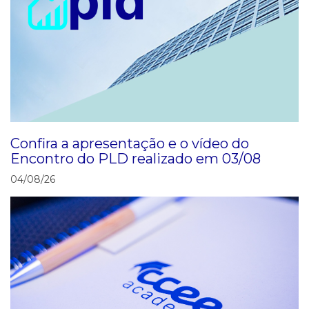
Término do período para envio semanal de
informações para fins do Monitoramento
Prudencial, conforme REN nº 1.072/23
(declarações pelos agentes geradores e
comercializadores, do mês de referência M+0 a
M+6) - jul/26 (Até as 20h00)
Confira a apresentação e o vídeo do
Encontro do PLD realizado em 03/08
04/08/26