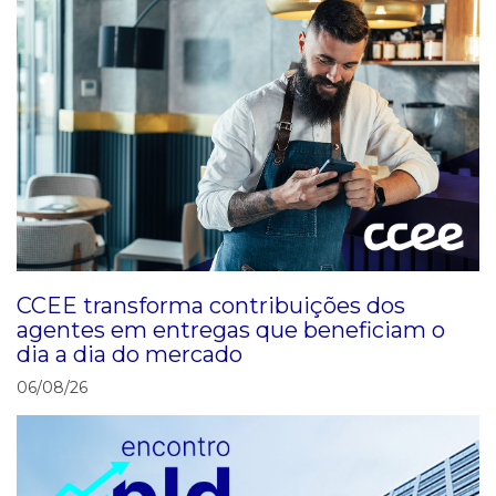
Data limite para Registro e Validação dos
montantes de Cessão de Energia de Reserva
para usinas do tipo solar (se for o caso) - jun/26
(X+7du)
Data limite para disponibilização dos relatórios de
decisões judiciais operacionalizadas - jul/26
(MS+5du)
CCEE transforma contribuições dos
agentes em entregas que beneficiam o
dia a dia do mercado
06/08/26
Liquidação Financeira do MCSD de Energia
Existente (Parcela 2) - jun/26 (X2)