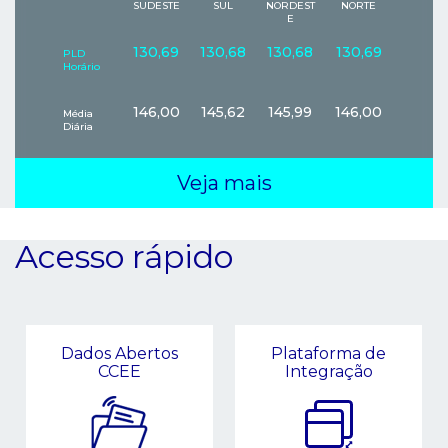
SUDESTE
SUL
NORDEST
NORTE
E
130,69
130,68
130,68
130,69
PLD
Horário
146,00
145,62
145,99
146,00
Média
Diária
Veja mais
Acesso rápido
Dados Abertos
Plataforma de
CCEE
Integração