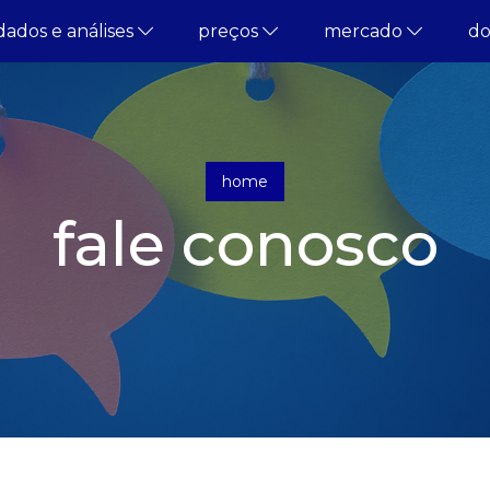
dados e análises
preços
mercado
d
home
fale conosco