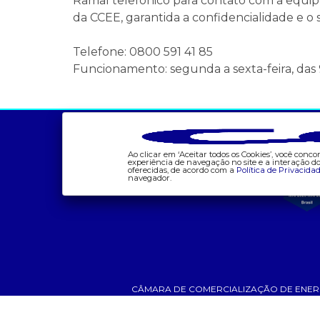
Ramal telefônico para contato com a equi
da CCEE, garantida a confidencialidade e o s
Telefone: 0800 591 41 85
Funcionamento: segunda a sexta-feira, das 
a ccee
comunicação
- sobre nós
- calendário
Ao clicar em ‘Aceitar todos os Cookies’, você con
- governança
- comunicados
experiência de navegação no site e a interação 
oferecidas, de acordo com a
Política de Privacida
- nossos associados
- eventos
navegador.
- integridade, riscos e
- Relacionamento
auditoria
Personalizado
- relatório de
- notícias
sustentabilidade
- Glossário da Energia
- carreiras
- Mercado Livre - ACL
CÂMARA DE COMERCIALIZAÇÃO DE ENERGIA ELÉT