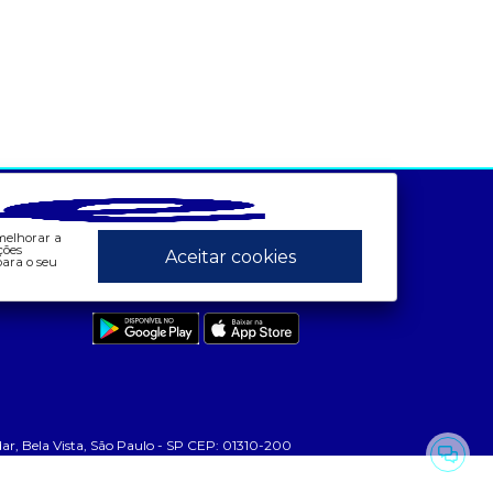
ados e análises
preços
Canais:
bandeira tarifária
- painel de preços
 melhorar a
 consumo
- conceitos de preços
ções
Aceitar cookies
ara o seu
contas setoriais
App CCEE
contratos
 geração
leilão
 mcsd
 mercado mensal
 Bela Vista, São Paulo - SP CEP: 01310-200
 mercado quinzenal
 mve