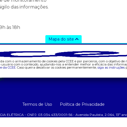
pe de monitoramento
igilo das informações.
9h às 18h
Mapa do site
ajuda
tecnologia
d
- fale conosco
- appccee
- 
corda com o armazenamento de cookies pela CCEE e por parceiros, com o objetivo de
- faq
-
do usuário com o conteúdo, ajudando-nos a entender melhor a eficácia das informa
de da CCEE.
Caso queira desativar os cookies permanentemente,
siga as instruções
p
- gestão de cookies
- 
- banco custodiante
- 
- termos de uso
-
- política de privacidade
- 
-
Termos de Uso
Política de Privacidade
-
RICA - CNPJ: 03.034.433/0001-56 - Avenida Paulista, 2.064, 13º andar,
-
-