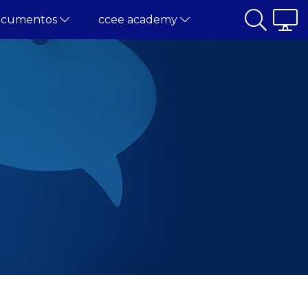
ocumentos
ccee academy