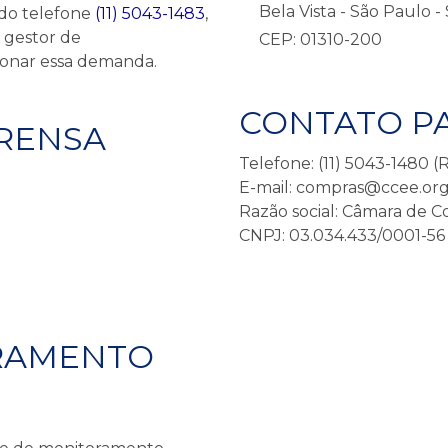
Bela Vista - São Paulo -
 do telefone
(11) 5043-1483
,
O gestor de
CEP: 01310-200
ionar essa demanda.
CONTATO P
PRENSA
Telefone: (11) 5043-1480 
E-mail: compras@ccee.org
Razão social: Câmara de C
CNPJ: 03.034.433/0001-56
RAMENTO