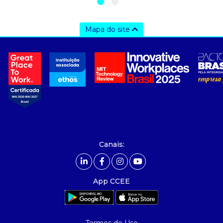
Mapa do site
a ccee
- sobre nós
- governança
- nossos associados
- integridade, riscos e auditoria
- relatório de sustentabilidade
- carreiras
- Mercado Livre - ACL
Canais:
comunicação
- calendário
App CCEE
- comunicados
- eventos
- Relacionamento Personalizado