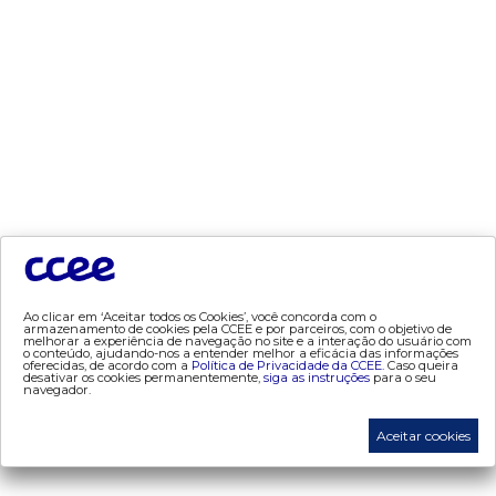
- conceitos de preços
mercado
- Alocação de Geração Própria - AGP
- adesão
- certificação de operadores de mercado
- Certificações de energia
- contabilização
- contas setoriais
- contratos
- energia de reserva
Ao clicar em ‘Aceitar todos os Cookies’, você concorda com o
armazenamento de cookies pela CCEE e por parceiros, com o objetivo de
- desligamentos
melhorar a experiência de navegação no site e a interação do usuário com
o conteúdo, ajudando-nos a entender melhor a eficácia das informações
oferecidas, de acordo com a
Política de Privacidade da CCEE.
Caso queira
- Exportação de Energia
desativar os cookies permanentemente,
siga as instruções
para o seu
navegador.
- leilões
- liquidação
Aceitar cookies
- liquidação atualização monetária
- metodologia de cálculo (atualização monetária)