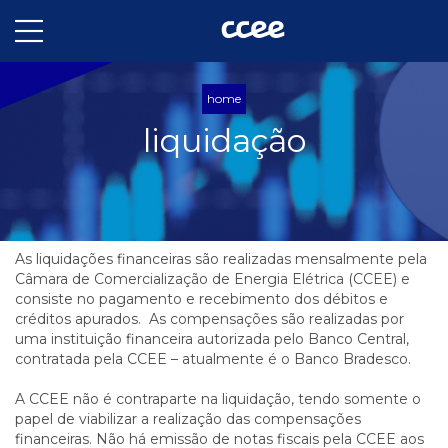
home
liquidação
As liquidações financeiras são realizadas mensalmente pela
Câmara de Comercialização de Energia Elétrica (CCEE) e
consiste no pagamento e recebimento dos débitos e
créditos apurados. As compensações são realizadas por
uma instituição financeira autorizada pelo Banco Central,
contratada pela CCEE – atualmente é o Banco Bradesco.
A CCEE não é contraparte na liquidação, tendo somente o
papel de viabilizar a realização das compensações
financeiras. Não há emissão de notas fiscais pela CCEE aos