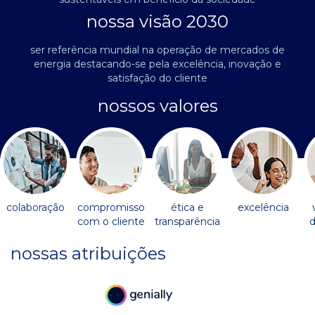
nossa visão 2030
ser referência mundial na operação de mercados de
energia destacando-se pela excelência, inovação e
satisfação do cliente
nossos valores
colaboração
compromisso
ética e
excelência
com o cliente
transparência
d
nossas atribuições