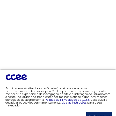
- mcsd
- mercado mensal
- mercado quinzenal
- mve
- pld
- proinfa
- segurança de mercado
- dados abertos CCEE
- estudos especiais
- Mercado Varejista
preços
- painel de preços
Ao clicar em ‘Aceitar todos os Cookies’, você concorda com o
armazenamento de cookies pela CCEE e por parceiros, com o objetivo de
- conceitos de preços
melhorar a experiência de navegação no site e a interação do usuário com
o conteúdo, ajudando-nos a entender melhor a eficácia das informações
oferecidas, de acordo com a
Política de Privacidade da CCEE.
Caso queira
desativar os cookies permanentemente,
siga as instruções
para o seu
mercado
navegador.
- Alocação de Geração Própria - AGP