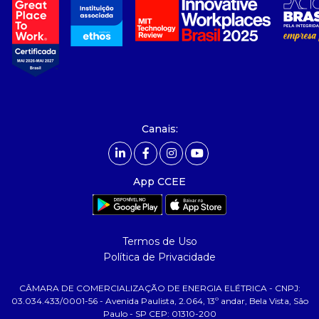
- sobre nós
- governança
- nossos associados
- integridade, riscos e auditoria
- relatório de sustentabilidade
- carreiras
- Mercado Livre - ACL
Canais:
comunicação
- calendário
App CCEE
- comunicados
- eventos
- Relacionamento Personalizado
Termos de Uso
- notícias
Política de Privacidade
- Glossário da Energia
CÂMARA DE COMERCIALIZAÇÃO DE ENERGIA ELÉTRICA - CNPJ:
ajuda
03.034.433/0001-56 - Avenida Paulista, 2.064, 13º andar, Bela Vista, São
Paulo - SP CEP: 01310-200