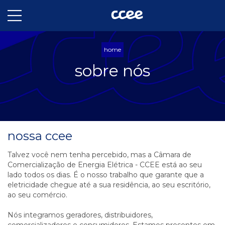
home
sobre nós
nossa ccee
Talvez você nem tenha percebido, mas a Câmara de
Comercialização de Energia Elétrica - CCEE está ao seu
lado todos os dias. É o nosso trabalho que garante que a
eletricidade chegue até a sua residência, ao seu escritório,
ao seu comércio.
Nós integramos geradores, distribuidores,