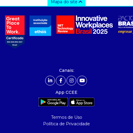
Mapa do site
a ccee
- sobre nós
- governança
- nossos associados
- integridade, riscos e auditoria
- relatório de sustentabilidade
- carreiras
- Mercado Livre - ACL
Canais:
comunicação
- calendário
App CCEE
- comunicados
- eventos
- Relacionamento Personalizado
Termos de Uso
- notícias
Política de Privacidade
- Glossário da Energia