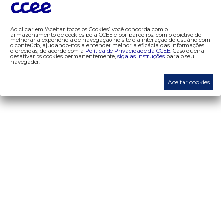
- geração
- leilão
Ao clicar em ‘Aceitar todos os Cookies’, você concorda com o
- mcsd
armazenamento de cookies pela CCEE e por parceiros, com o objetivo de
melhorar a experiência de navegação no site e a interação do usuário com
o conteúdo, ajudando-nos a entender melhor a eficácia das informações
- mercado mensal
oferecidas, de acordo com a
Política de Privacidade da CCEE.
Caso queira
desativar os cookies permanentemente,
siga as instruções
para o seu
- mercado quinzenal
navegador.
- mve
Aceitar cookies
- pld
- proinfa
- segurança de mercado
- dados abertos CCEE
- estudos especiais
- Mercado Varejista
preços
- painel de preços
- conceitos de preços