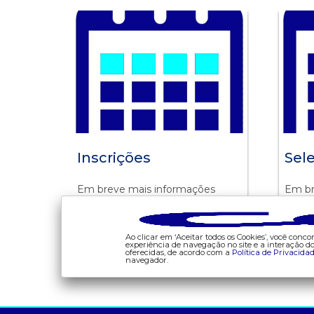
Inscrições
Sel
Em breve mais informações
Em br
Ao clicar em ‘Aceitar todos os Cookies’, você con
experiência de navegação no site e a interação 
oferecidas, de acordo com a
Política de Privacida
Em caso de dúvidas entre em contato
navegador.
a ccee
comunicação