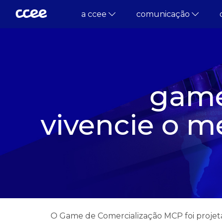
a ccee
comunicação
game
vivencie o m
O Game de Comercialização MCP foi projeta