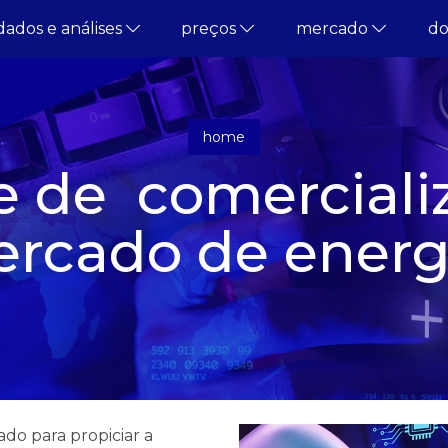
dados e análises
preços
mercado
d
home
 de comerciali
ercado de energi
do para propiciar a