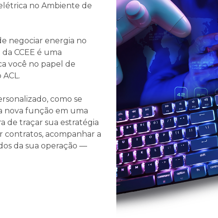
elétrica no Ambiente de
 de negociar energia no
o da CCEE é uma
ca você no papel de
 ACL.
ersonalizado, como se
ma nova função em uma
ra de traçar sua estratégia
ar contratos, acompanhar a
ados da sua operação —