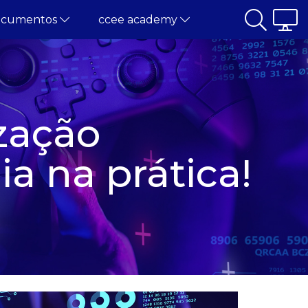
ocumentos
ccee academy
zação
a na prática!