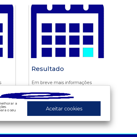
Resultado
s
Em breve mais informações
 melhorar a
ções
Aceitar cookies
ara o seu
ados e análises
preços