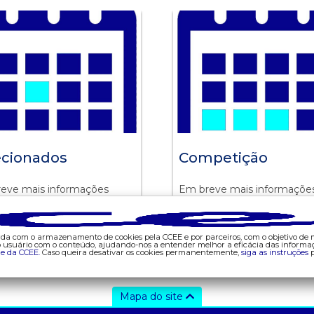
ecionados
Competição
eve mais informações
Em breve mais informaçõe
corda com o armazenamento de cookies pela CCEE e por parceiros, com o objetivo de
do usuário com o conteúdo, ajudando-nos a entender melhor a eficácia das informa
de da CCEE.
Caso queira desativar os cookies permanentemente,
siga as instruções
p
 com o Academy pelo e-mail: cceeacademy@ccee.org.br
Mapa do site
ajuda
tecnologia
d