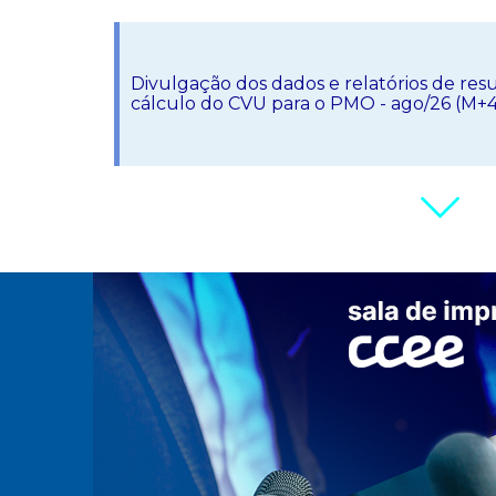
Divulgação dos dados e relatórios de resu
cálculo do CVU para o PMO - ago/26 (M+
Validação dos dados de entrada e relatóri
do CVU para o PMR pelo auditor indepen
Data limite para divulgação dos montante
Energia de Reserva para usinas do tipo hidr
jun/26 (X+6du)