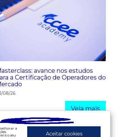
asterclass: avance nos estudos
ara a Certificação de Operadores do
ercado
3/08/26
Veja mais
 melhorar a
ções
Aceitar cookies
ara o seu