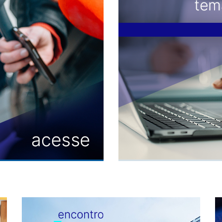
ção - jul/26 (MS+4du)
ul/26 (LCmcp)
MCP - jun/26 (MS+27du)