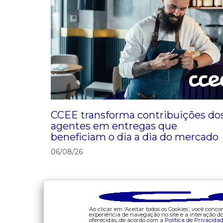
Início do período para envio semanal de 
Monitoramento Prudencial, conforme REN
(declarações pelos agentes geradores e c
mês de referência M+0 a M+6) - jul/26
CCEE transforma contribuições do
agentes em entregas que
beneficiam o dia a dia do mercado
06/08/26
Data limite para divulgação das variaçõe
garantias financeiras do CCEAR - jul/26 (C)
Ao clicar em ‘Aceitar todos os Cookies’, você con
experiência de navegação no site e a interação 
oferecidas, de acordo com a
Política de Privacida