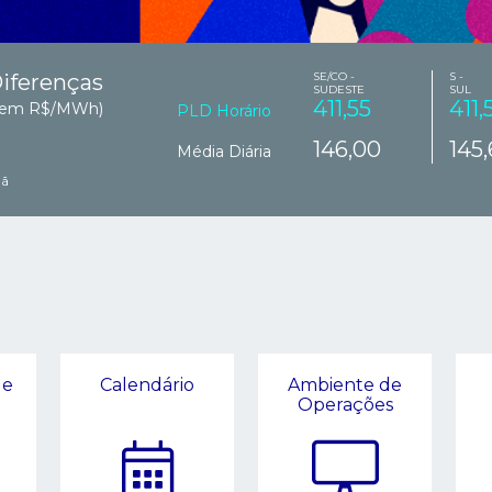
Diferenças
SE/CO -
S -
SUDESTE
SUL
411,55
411,
s em R$/MWh)
PLD Horário
146,00
145
Média Diária
hã
de
Calendário
Ambiente de
Operações