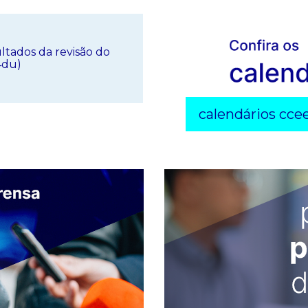
ltados da revisão do
4du)
calendários cce
os da revisão do cálculo
dente - ago/26 (M+4du)
s passíveis de Cessão de
áulica (se for o caso) -