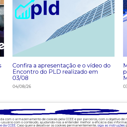
informações para fins do
 nº 1.072/23
omercializadores, do
s
Confira a apresentação e o vídeo do
M
Encontro do PLD realizado em
p
03/08
M
04/08/26
0
s dos montantes das
corda com o armazenamento de cookies pela CCEE e por parceiros, com o objetivo de
do usuário com o conteúdo, ajudando-nos a entender melhor a eficácia das informa
de da CCEE.
Caso queira desativar os cookies permanentemente,
siga as instruções
p