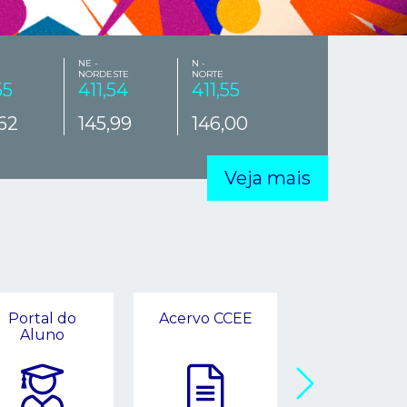
NE -
N -
NORDESTE
NORTE
55
411,54
411,55
,62
145,99
146,00
Veja mais
Portal do
Acervo CCEE
Pautas e At
Aluno
da Diretori