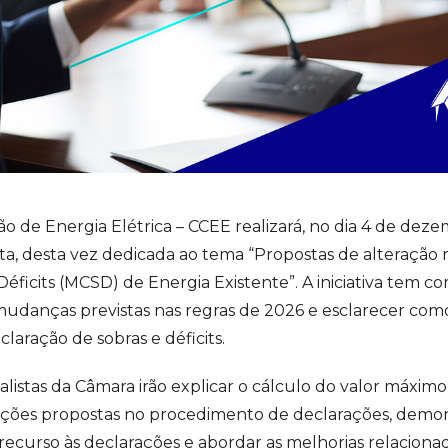
 de Energia Elétrica – CCEE realizará, no dia 4 de deze
a, desta vez dedicada ao tema “Propostas de alteração
ficits (MCSD) de Energia Existente”. A iniciativa tem co
s mudanças previstas nas regras de 2026 e esclarecer com
aração de sobras e déficits.
listas da Câmara irão explicar o cálculo do valor máximo
cações propostas no procedimento de declarações, demo
curso às declarações e abordar as melhorias relacionad