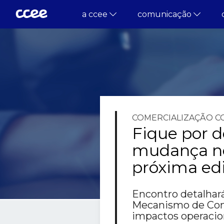
a ccee
comunicação
COMERCIALIZAÇÃO
C
Fique por d
mudança no
próxima ed
Encontro detalhará
Mecanismo de Comp
impactos operacion