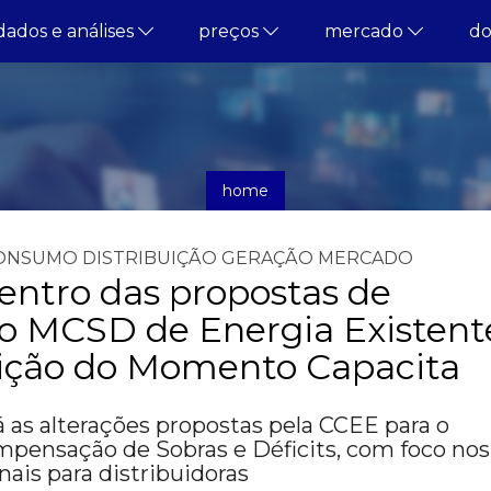
dados e análises
preços
mercado
d
home
notícias
ONSUMO
DISTRIBUIÇÃO
GERAÇÃO
MERCADO
entro das propostas de
 MCSD de Energia Existent
ição do Momento Capacita
 as alterações propostas pela CCEE para o
ensação de Sobras e Déficits, com foco nos
ais para distribuidoras