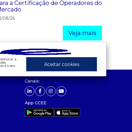
ara a Certificação de Operadores do
ercado
3/08/26
Veja mais
 melhorar a
ções
Aceitar cookies
ara o seu
ados e análises
preços
Canais:
bandeira tarifária
- painel de preços
 consumo
- conceitos de preços
contas setoriais
App CCEE
contratos
 geração
leilão
 mcsd