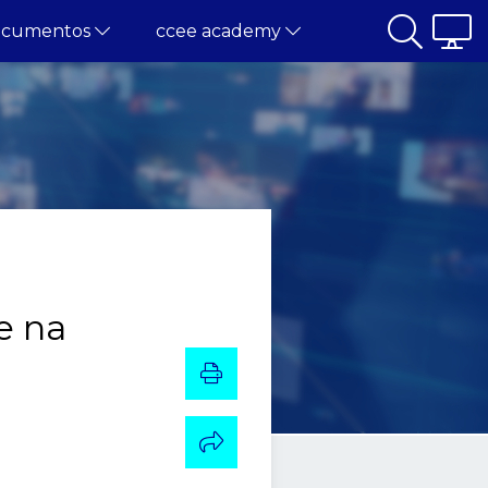
ocumentos
ccee academy
e na