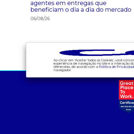
agentes em entregas que
beneficiam o dia a dia do mercado
06/08/26
Ao clicar em ‘Aceitar todos os Cookies’, você con
experiência de navegação no site e a interação 
oferecidas, de acordo com a
Política de Privacida
navegador.
a ccee
comunicação
- sobre nós
- calendário
- governança
- comunicados
- nossos associados
- eventos
- integridade, riscos e
- Relacionamento
auditoria
Personalizado
- relatório de
- notícias
sustentabilidade
- Glossário da Energia
- carreiras