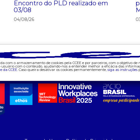
Encontro do PLD realizado em
p
03/08
M
04/08/26
0
corda com o armazenamento de cookies pela CCEE e por parceiros, com o objetivo de
do usuário com o conteúdo, ajudando-nos a entender melhor a eficácia das informa
Mapa do site
de da CCEE.
Caso queira desativar os cookies permanentemente,
siga as instruções
p
ajuda
tecnologia
d
- fale conosco
- appccee
- 
- faq
-
- gestão de cookies
- 
- banco custodiante
- 
- termos de uso
-
- política de privacidade
- 
-