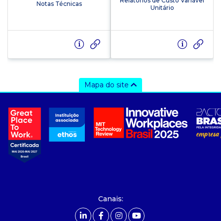
Relatórios de Custo Variável
Notas Técnicas
Unitário
Mapa do site
a ccee
- sobre nós
- governança
- nossos associados
- integridade, riscos e auditoria
- relatório de sustentabilidade
- carreiras
- Mercado Livre - ACL
Canais:
comunicação