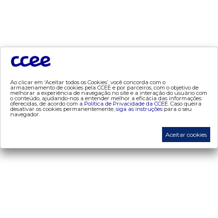
dados e análises
- bandeira tarifária
- consumo
- contas setoriais
- contratos
Ao clicar em ‘Aceitar todos os Cookies’, você concorda com o
armazenamento de cookies pela CCEE e por parceiros, com o objetivo de
- geração
melhorar a experiência de navegação no site e a interação do usuário com
o conteúdo, ajudando-nos a entender melhor a eficácia das informações
- leilão
oferecidas, de acordo com a
Política de Privacidade da CCEE.
Caso queira
desativar os cookies permanentemente,
siga as instruções
para o seu
- mcsd
navegador.
- mercado mensal
Aceitar cookies
- mercado quinzenal
- mve
- pld
- proinfa
- segurança de mercado
- dados abertos CCEE
- estudos especiais