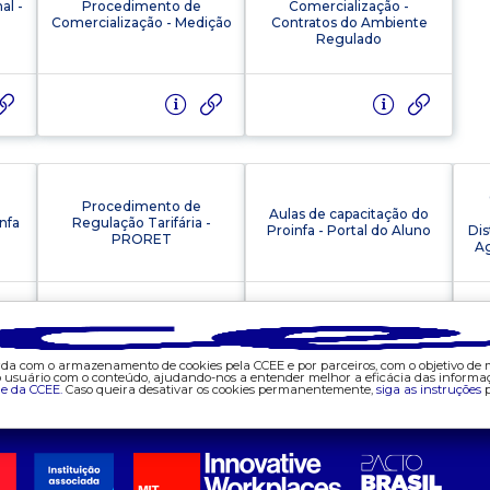
al -
Procedimento de
Comercialização -
Comercialização - Medição
Contratos do Ambiente
Regulado
Procedimento de
Aulas de capacitação do
nfa
Regulação Tarifária -
Proinfa - Portal do Aluno
Dis
PRORET
Ag
corda com o armazenamento de cookies pela CCEE e por parceiros, com o objetivo de
do usuário com o conteúdo, ajudando-nos a entender melhor a eficácia das informa
de da CCEE.
Caso queira desativar os cookies permanentemente,
siga as instruções
p
Mapa do site
ajuda
tecnologia
d
- fale conosco
- appccee
- 