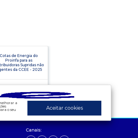
Cotas de Energia do
Proinfa para as
tribuidoras Supridas não
entes da CCEE - 2025
 melhorar a
ções
Aceitar cookies
ara o seu
ados e análises
preços
Canais:
bandeira tarifária
- painel de preços