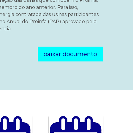
ração das usinas que compõem o Proinfa,
zembro do ano anterior. Para isso,
nergia contratada das usinas participantes
ano Anual do Proinfa (PAP) aprovado pela
ncia.
baixar documento