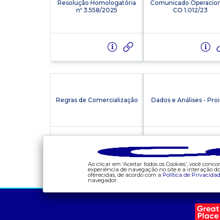
Resolução Homologatória
Comunicado Operacion
nº 3.558/2025
CO 1.012/23
Regras de Comercialização
Dados e Análises - Proi
Ao clicar em ‘Aceitar todos os Cookies’, você con
experiência de navegação no site e a interação 
oferecidas, de acordo com a
Política de Privacida
navegador.
a ccee
comunicação
- sobre nós
- calendário