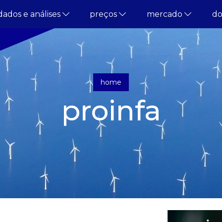
dados e análises
preços
mercado
d
home
proinfa