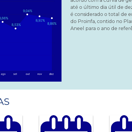
acordo com a curva de ge
até o último dia útil de de
é considerado o total de e
do Proinfa, contido no Pl
Aneel para o ano de referê
AS