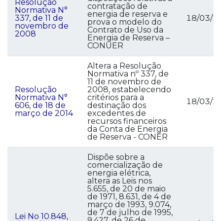
Resolução
contratação de
Normativa N°
energia de reserva e
337, de 11 de
18/03/2
prova o modelo do
novembro de
Contrato de Uso da
2008
Energia de Reserva –
CONUER
Altera a Resolução
Normativa nº 337, de
11 de novembro de
Resolução
2008, estabelecendo
Normativa N°
critérios para a
18/03/2
606, de 18 de
destinação dos
março de 2014
excedentes de
recursos financeiros
da Conta de Energia
de Reserva - CONER
Dispõe sobre a
comercialização de
energia elétrica,
altera as Leis nos
5.655, de 20 de maio
de 1971, 8.631, de 4 de
março de 1993, 9.074,
de 7 de julho de 1995,
Lei No 10.848,
9.427, de 26 de