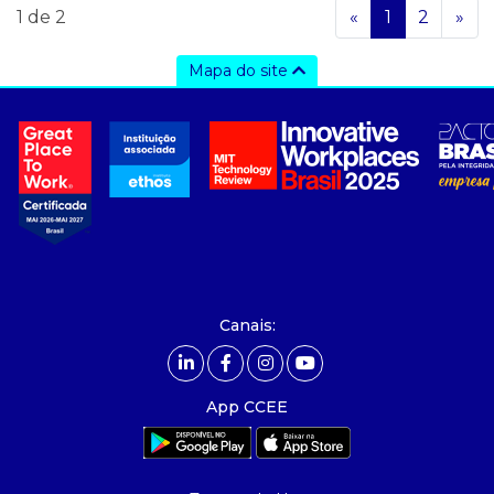
1 de 2
«
1
2
»
Mapa do site
a ccee
- sobre nós
- governança
- nossos associados
- integridade, riscos e auditoria
- relatório de sustentabilidade
- carreiras
- Mercado Livre - ACL
Canais:
comunicação
- calendário
App CCEE
- comunicados
- eventos
- Relacionamento Personalizado