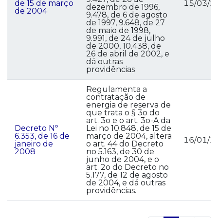
de 15 de março
15/03/2
dezembro de 1996,
de 2004
9.478, de 6 de agosto
de 1997, 9.648, de 27
de maio de 1998,
9.991, de 24 de julho
de 2000, 10.438, de
26 de abril de 2002, e
dá outras
providências
Regulamenta a
contratação de
energia de reserva de
que trata o § 3o do
art. 3o e o art. 3o-A da
Decreto Nº
Lei no 10.848, de 15 de
6.353, de 16 de
março de 2004, altera
16/01/2
janeiro de
o art. 44 do Decreto
2008
no 5.163, de 30 de
junho de 2004, e o
art. 2o do Decreto no
5.177, de 12 de agosto
de 2004, e dá outras
providências.