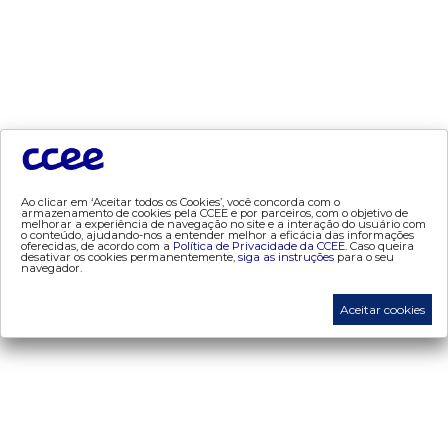
- conceitos de preços
mercado
- Alocação de Geração Própria - AGP
- adesão
- certificação de operadores de mercado
- Certificações de energia
Ao clicar em ‘Aceitar todos os Cookies’, você concorda com o
- contabilização
armazenamento de cookies pela CCEE e por parceiros, com o objetivo de
melhorar a experiência de navegação no site e a interação do usuário com
- contas setoriais
o conteúdo, ajudando-nos a entender melhor a eficácia das informações
oferecidas, de acordo com a
Política de Privacidade da CCEE.
Caso queira
desativar os cookies permanentemente,
siga as instruções
para o seu
- contratos
navegador.
- energia de reserva
Aceitar cookies
- desligamentos
- Exportação de Energia
- leilões
- liquidação
- liquidação atualização monetária
- metodologia de cálculo (atualização monetária)