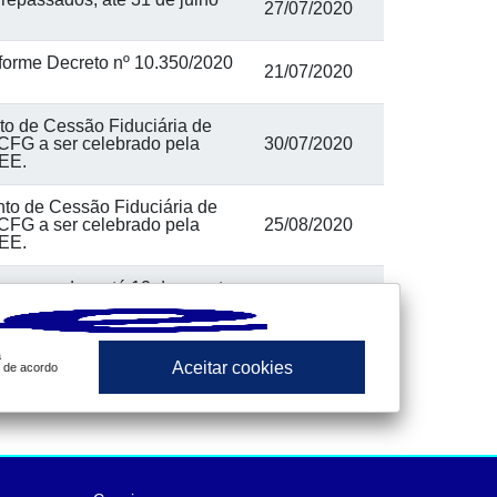
27/07/2020
forme Decreto nº 10.350/2020
21/07/2020
to de Cessão Fiduciária de
 CFG a ser celebrado pela
30/07/2020
CEE.
to de Cessão Fiduciária de
 CFG a ser celebrado pela
25/08/2020
CEE.
repassados, até 12 de agosto
12/08/2020
a
Aceitar cookies
, de acordo
«
1
2
3
»
dos e análises
preços