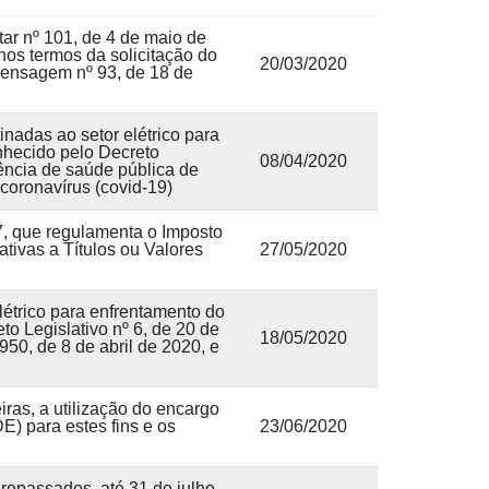
ar nº 101, de 4 de maio de
nos termos da solicitação do
20/03/2020
ensagem nº 93, de 18 de
nadas ao setor elétrico para
nhecido pelo Decreto
08/04/2020
ência de saúde pública de
coronavírus (covid-19)
7, que regulamenta o Imposto
tivas a Títulos ou Valores
27/05/2020
létrico para enfrentamento do
o Legislativo nº 6, de 20 de
18/05/2020
50, de 8 de abril de 2020, e
as, a utilização do encargo
E) para estes fins e os
23/06/2020
repassados, até 31 de julho