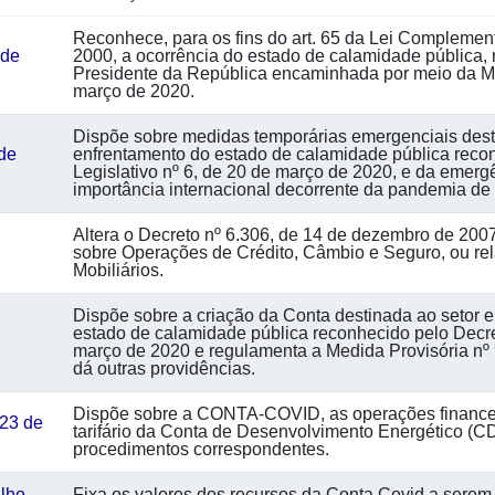
Reconhece, para os fins do art. 65 da Lei Complement
 de
2000, a ocorrência do estado de calamidade pública, 
Presidente da República encaminhada por meio da M
março de 2020.
Dispõe sobre medidas temporárias emergenciais desti
 de
enfrentamento do estado de calamidade pública reco
Legislativo nº 6, de 20 de março de 2020, e da emerg
importância internacional decorrente da pandemia de 
Altera o Decreto nº 6.306, de 14 de dezembro de 200
sobre Operações de Crédito, Câmbio e Seguro, ou rela
Mobiliários.
Dispõe sobre a criação da Conta destinada ao setor e
estado de calamidade pública reconhecido pelo Decret
março de 2020 e regulamenta a Medida Provisória nº 9
dá outras providências.
Dispõe sobre a CONTA-COVID, as operações financeir
23 de
tarifário da Conta de Desenvolvimento Energético (CD
procedimentos correspondentes.
lho
Fixa os valores dos recursos da Conta Covid a serem 