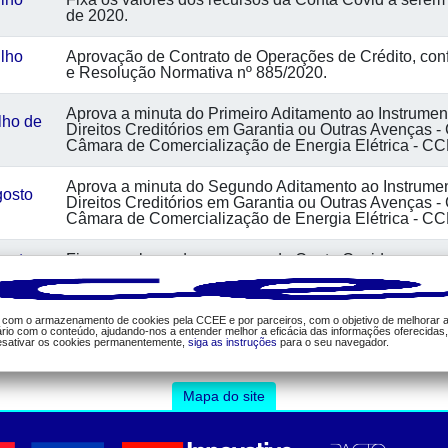
de 2020.
lho
Aprovação de Contrato de Operações de Crédito, con
e Resolução Normativa nº 885/2020.
Aprova a minuta do Primeiro Aditamento ao Instrumen
lho de
Direitos Creditórios em Garantia ou Outras Avenças -
Câmara de Comercialização de Energia Elétrica - C
Aprova a minuta do Segundo Aditamento ao Instrumen
gosto
Direitos Creditórios em Garantia ou Outras Avenças -
Câmara de Comercialização de Energia Elétrica - C
gosto
Fixa os valores dos recursos da Conta Covid a serem 
de 2020.
da com o armazenamento de cookies pela CCEE e por parceiros, com o objetivo de melhorar 
ário com o conteúdo, ajudando-nos a entender melhor a eficácia das informações oferecidas
esativar os cookies permanentemente,
siga as instruções
para o seu navegador.
Mapa do site
ajuda
tecnologia
da