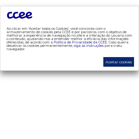
preços
- painel de preços
- conceitos de preços
Ao clicar em ‘Aceitar todos os Cookies’, você concorda com o
armazenamento de cookies pela CCEE e por parceiros, com o objetivo de
melhorar a experiência de navegação no site e a interação do usuário com
mercado
o conteúdo, ajudando-nos a entender melhor a eficácia das informações
oferecidas, de acordo com a
Política de Privacidade da CCEE.
Caso queira
desativar os cookies permanentemente,
siga as instruções
para o seu
- Alocação de Geração Própria - AGP
navegador.
- adesão
Aceitar cookies
- certificação de operadores de mercado
- Certificações de energia
- contabilização
- contas setoriais
- contratos
- energia de reserva
- desligamentos
- Exportação de Energia
- leilões
- liquidação