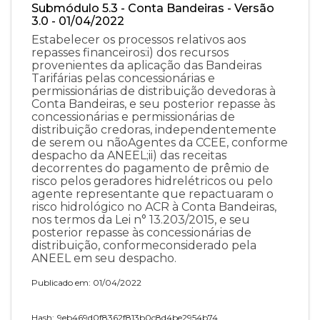
Submódulo 5.3 - Conta Bandeiras - Versão
3.0 - 01/04/2022
Estabelecer os processos relativos aos
repasses financeiros:i) dos recursos
provenientes da aplicação das Bandeiras
Tarifárias pelas concessionárias e
permissionárias de distribuição devedoras à
Conta Bandeiras, e seu posterior repasse às
concessionárias e permissionárias de
distribuição credoras, independentemente
de serem ou nãoAgentes da CCEE, conforme
despacho da ANEEL;ii) das receitas
decorrentes do pagamento de prêmio de
risco pelos geradores hidrelétricos ou pelo
agente representante que repactuaram o
risco hidrológico no ACR à Conta Bandeiras,
nos termos da Lei n° 13.203/2015, e seu
posterior repasse às concessionárias de
distribuição, conformeconsiderado pela
ANEEL em seu despacho.
Publicado em: 01/04/2022
Hash:
9eb469d0f8362f813b0c8d4be2954b74