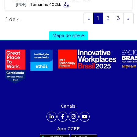
[PDF]
Tamanho 402kb
«
1
2
3
»
1
de 4
Mapa do site
a ccee
- sobre nós
- governança
- nossos associados
- integridade, riscos e auditoria
- relatório de sustentabilidade
- carreiras
- Mercado Livre - ACL
Canais:
comunicação
- calendário
App CCEE
- comunicados