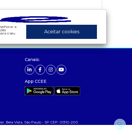
[ZIP]
Tamanho 826831kb
«
1
2
3
»
 melhorar a
ções
Aceitar cookies
ara o seu
ados e análises
preços
Canais:
bandeira tarifária
- painel de preços
 consumo
- conceitos de preços
contas setoriais
App CCEE
contratos
 geração
leilão
 mcsd
 mercado mensal
 Bela Vista, São Paulo - SP CEP: 01310-200
 mercado quinzenal
 mve