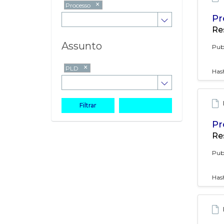
×
Processo
Pr
Re
Assunto
Pub
×
PLD
Has
Filtrar
Limpar
Pr
Re
Pub
Has