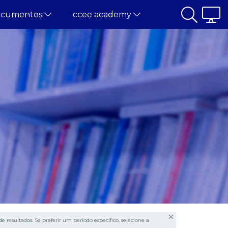
ocumentos
ccee academy
e resultados. Se preferir um período específico, selecione a