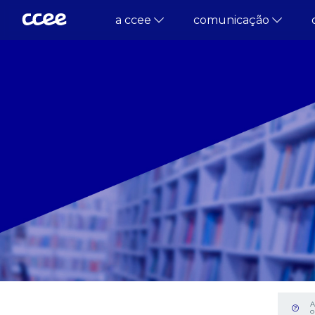
a ccee
comunicação
A
o