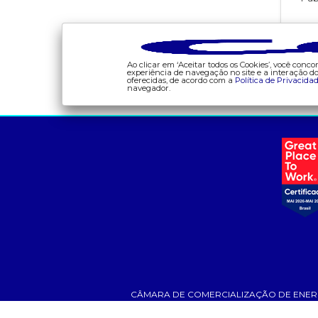
Has
Ao clicar em ‘Aceitar todos os Cookies’, você con
1
de 1
experiência de navegação no site e a interação 
oferecidas, de acordo com a
Política de Privacida
navegador.
a ccee
comunicação
- sobre nós
- calendário
- governança
- comunicados
- nossos associados
- eventos
- integridade, riscos e
- Relacionamento
auditoria
Personalizado
- relatório de
- notícias
sustentabilidade
- Glossário da Energia
- carreiras
- Mercado Livre - ACL
CÂMARA DE COMERCIALIZAÇÃO DE ENERGIA ELÉT