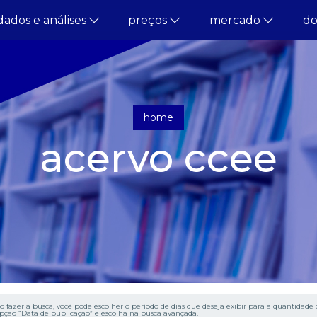
dados e análises
preços
mercado
d
home
acervo ccee
o fazer a busca, você pode escolher o período de dias que deseja exibir para a quantidade d
pção “Data de publicação” e escolha na busca avançada.