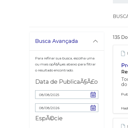
BUSC
135 Do
Busca Avançada
Para refinar sua busca, escolha uma
ou mais opÃ§Ãµes abaixo para filtrar
Pr
o resultado encontrado.
Re
To
Data de PublicaÃ§Ã£o
do 
Pub
Has
EspÃ©cie