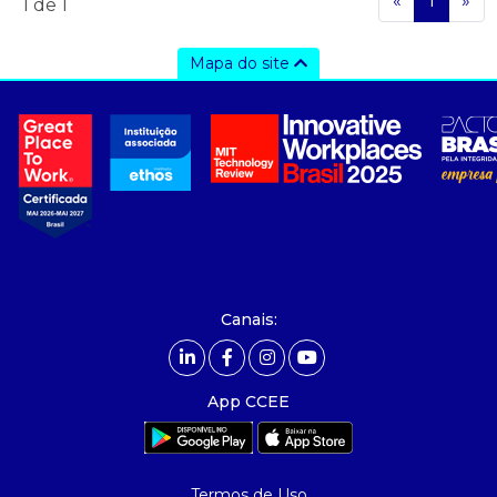
«
1
»
1
de 1
Mapa do site
a ccee
- sobre nós
- governança
- nossos associados
- integridade, riscos e auditoria
- relatório de sustentabilidade
- carreiras
- Mercado Livre - ACL
Canais:
comunicação
- calendário
App CCEE
- comunicados
- eventos
- Relacionamento Personalizado
Termos de Uso