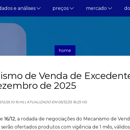
dados e análises
preços
mercado
d
home
comunicados
ismo de Venda de Excedent
ezembro de 2025
2/25 10:15 HS |
ATUALIZADO EM 05/12/25 16:25 HS
e
16/12
, a rodada de negociações do Mecanismo de Ven
erão ofertados produtos com vigência de 1 mês, válidos a 