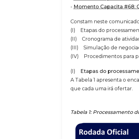
-
Momento Capacita #68: G
Constam neste comunicado
(I) Etapas do processamen
(II) Cronograma de ativida
(III) Simulação de negociaç
(IV) Procedimentos para p
(I)
Etapas do processame
A Tabela 1 apresenta o en
que cada uma irá ofertar.
Tabela 1: Processamento d