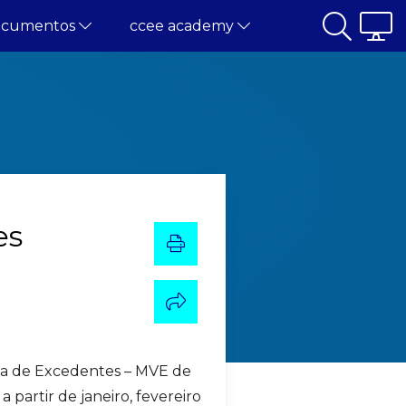
ocumentos
ccee academy
es
da de Excedentes – MVE de
partir de janeiro, fevereiro