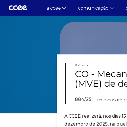
a ccee
comunicação
AVISOS
CO - Mecan
(MVE) de d
884/25
- PUBLICADO EM: 01/1
A CCEE realizará, nos dias
15
dezembro de 2025, na qual s