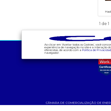
Has
1
de 1
a ccee
comunicação
Ao clicar em ‘Aceitar todos os Cookies’, você con
experiência de navegação no site e a interação 
oferecidas, de acordo com a
Política de Privacida
- sobre nós
- calendário
navegador.
- governança
- comunicados
- nossos associados
- eventos
- integridade, riscos e
- Relacionamento
auditoria
Personalizado
- relatório de
- notícias
sustentabilidade
- Glossário da Energia
- carreiras
- Mercado Livre - ACL
CÂMARA DE COMERCIALIZAÇÃO DE ENERGIA ELÉT