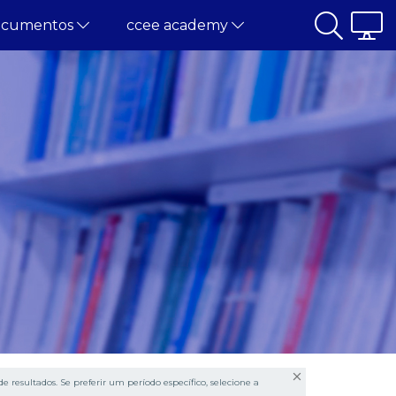
ocumentos
ccee academy
e resultados. Se preferir um período específico, selecione a