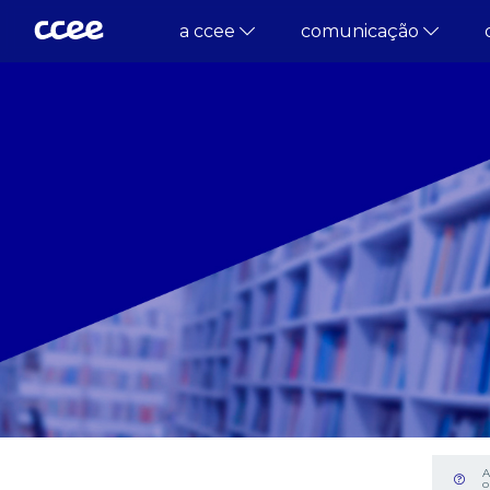
a ccee
comunicação
A
o