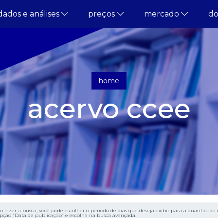
dados e análises
preços
mercado
d
home
acervo ccee
o fazer a busca, você pode escolher o período de dias que deseja exibir para a quantidade d
pção “Data de publicação” e escolha na busca avançada.