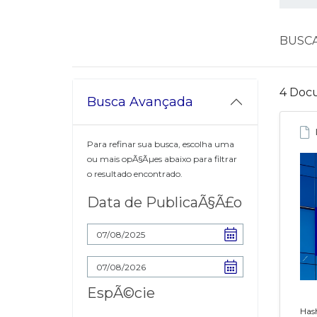
BUSC
4 Docu
Busca Avançada
Para refinar sua busca, escolha uma
ou mais opÃ§Ãµes abaixo para filtrar
o resultado encontrado.
Data de PublicaÃ§Ã£o
EspÃ©cie
Has