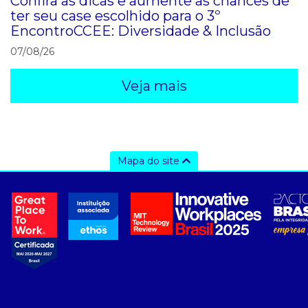
Confira as dicas e aumente as chances de
ter seu case escolhido para o 3º
EncontroCCEE: Diversidade & Inclusão
07/08/26
Veja mais
Mapa do site
a ccee
- sobre nós
- governança
- nossos associados
- integridade, riscos e auditoria
- relatório de sustentabilidade
- carreiras