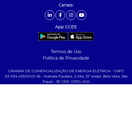
- Mercado Livre - ACL
Canais:
comunicação
- calendário
App CCEE
- comunicados
- eventos
- Relacionamento Personalizado
Termos de Uso
- notícias
Política de Privacidade
- Glossário da Energia
CÂMARA DE COMERCIALIZAÇÃO DE ENERGIA ELÉTRICA - CNPJ:
ajuda
03.034.433/0001-56 - Avenida Paulista, 2.064, 13º andar, Bela Vista, São
Paulo - SP CEP: 01310-200
- fale conosco
- faq
- gestão de cookies
- banco custodiante
- termos de uso
- política de privacidade