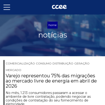
home
notícias
COMERCIALIZAÇÃO
CONSUMO
DISTRIBUIÇÃO
GERAÇÃO
MERCADO
Varejo representou 75% das migrações
ao mercado livre de energia em abril de
2026
No mês, 1.213 consumidores passaram a acessar o
ambiente de livre contratação, podendo negociar as
condições de contratação do seu fornecimento de
eletricidade