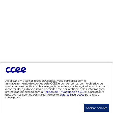
- segurança de mercado
- dados abertos CCEE
- estudos especiais
- Mercado Varejista
preços
- painel de preços
- conceitos de preços
mercado
- Alocação de Geração Própria - AGP
- adesão
Ao clicar em ‘Aceitar todos os Cookies’, você concorda com o
- certificação de operadores de mercado
armazenamento de cookies pela CCEE e por parceiros, com o objetivo de
melhorar a experiência de navegação no site e a interação do usuário com
- Certificações de energia
o conteúdo, ajudando-nos a entender melhor a eficácia das informações
oferecidas, de acordo com a
Política de Privacidade da CCEE.
Caso queira
desativar os cookies permanentemente,
siga as instruções
para o seu
- contabilização
navegador.
- contas setoriais
Aceitar cookies
- contratos