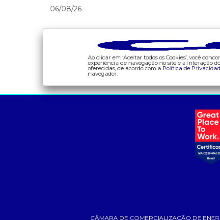
06/08/26
Ao clicar em ‘Aceitar todos os Cookies’, você con
experiência de navegação no site e a interação 
oferecidas, de acordo com a
Política de Privacida
navegador.
a ccee
comunicação
- sobre nós
- calendário
- governança
- comunicados
- nossos associados
- eventos
- integridade, riscos e
- Relacionamento
auditoria
Personalizado
- relatório de
- notícias
sustentabilidade
- Glossário da Energia
- carreiras
- Mercado Livre - ACL
CÂMARA DE COMERCIALIZAÇÃO DE ENERGIA ELÉT