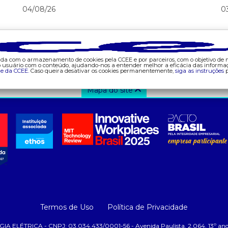
04/08/26
0
corda com o armazenamento de cookies pela CCEE e por parceiros, com o objetivo de
do usuário com o conteúdo, ajudando-nos a entender melhor a eficácia das informa
de da CCEE.
Caso queira desativar os cookies permanentemente,
siga as instruções
p
Mapa do site
ajuda
tecnologia
d
- fale conosco
- appccee
- 
- faq
-
- gestão de cookies
- 
- banco custodiante
- 
- termos de uso
-
- política de privacidade
- 
-
Termos de Uso
Política de Privacidade
-
RICA - CNPJ: 03.034.433/0001-56 - Avenida Paulista, 2.064, 13º andar,
-