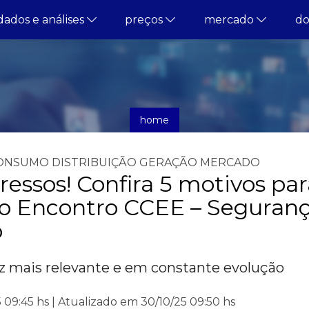
dados e análises
preços
mercado
d
home
notícias
ONSUMO
DISTRIBUIÇÃO
GERAÇÃO
MERCADO
ressos! Confira 5 motivos par
 o Encontro CCEE – Seguran
o
z mais relevante e em constante evolução
 09:45 hs | Atualizado em 30/10/25 09:50 hs