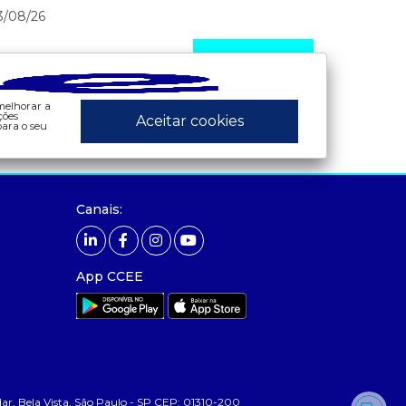
3/08/26
Veja mais
 melhorar a
ções
Aceitar cookies
ara o seu
ados e análises
preços
Canais:
bandeira tarifária
- painel de preços
 consumo
- conceitos de preços
contas setoriais
App CCEE
contratos
 geração
leilão
 mcsd
 mercado mensal
 Bela Vista, São Paulo - SP CEP: 01310-200
 mercado quinzenal