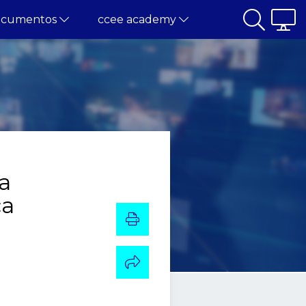
ocumentos
ccee academy
a
ça