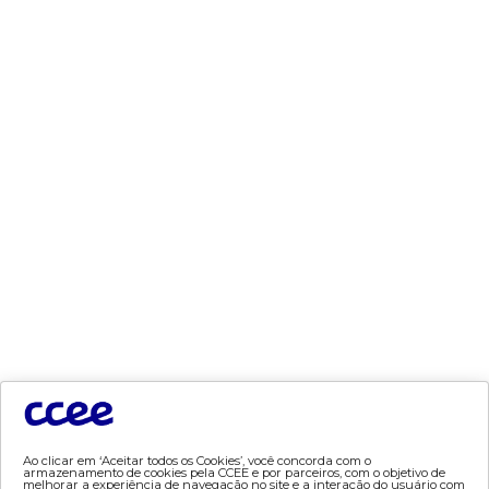
- segurança de mercado
- dados abertos CCEE
- estudos especiais
- Mercado Varejista
preços
- painel de preços
- conceitos de preços
mercado
- Alocação de Geração Própria - AGP
- adesão
- certificação de operadores de mercado
- Certificações de energia
- contabilização
- contas setoriais
Ao clicar em ‘Aceitar todos os Cookies’, você concorda com o
armazenamento de cookies pela CCEE e por parceiros, com o objetivo de
- contratos
melhorar a experiência de navegação no site e a interação do usuário com