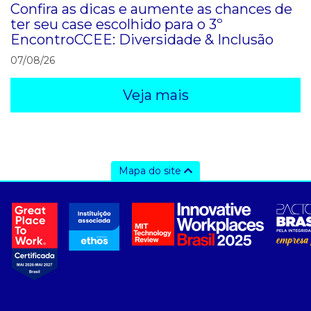
Confira as dicas e aumente as chances de
ter seu case escolhido para o 3º
EncontroCCEE: Diversidade & Inclusão
07/08/26
Veja mais
Mapa do site
a ccee
- sobre nós
- governança
- nossos associados
- integridade, riscos e auditoria
- relatório de sustentabilidade
- carreiras