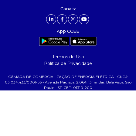
- Mercado Livre - ACL
Canais:
comunicação
- calendário
App CCEE
- comunicados
- eventos
- Relacionamento Personalizado
Termos de Uso
- notícias
Política de Privacidade
- Glossário da Energia
CÂMARA DE COMERCIALIZAÇÃO DE ENERGIA ELÉTRICA - CNPJ:
ajuda
03.034.433/0001-56 - Avenida Paulista, 2.064, 13º andar, Bela Vista, São
Paulo - SP CEP: 01310-200
- fale conosco
- faq
- gestão de cookies
- banco custodiante
- termos de uso
- política de privacidade