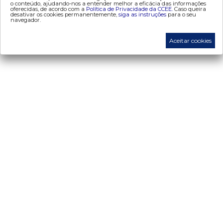
o conteúdo, ajudando-nos a entender melhor a eficácia das informações
oferecidas, de acordo com a
Política de Privacidade da CCEE.
Caso queira
- energia de reserva
desativar os cookies permanentemente,
siga as instruções
para o seu
navegador.
- desligamentos
- Exportação de Energia
Aceitar cookies
- leilões
- liquidação
- liquidação atualização monetária
- metodologia de cálculo (atualização monetária)
- proinfa
- medição
- mve
- penalidades
- procedimentos de comercialização
- regras de comercialização
- resposta da demanda
- Segurança de Mercado
ccee academy