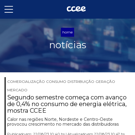
home
notícias
COMERCIALIZAÇÃO
CONSUMO
DISTRIBUIÇÃO
GERAÇÃO
MERCADO
Segundo semestre começa com avanço
de 0,4% no consumo de energia elétrica,
mostra CCEE
Calor nas regiões Norte, Nordeste e Centro-Oeste
provocou crescimento no mercado das distribuidoras
Publicado em: 22/08/23 10:40 hs | Atualizado em 22/08/23 10:47 hs