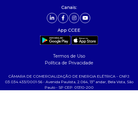
- Mercado Livre - ACL
Canais:
comunicação
- calendário
App CCEE
- comunicados
- eventos
- Relacionamento Personalizado
Termos de Uso
- notícias
Política de Privacidade
- Glossário da Energia
CÂMARA DE COMERCIALIZAÇÃO DE ENERGIA ELÉTRICA - CNPJ:
ajuda
03.034.433/0001-56 - Avenida Paulista, 2.064, 13º andar, Bela Vista, São
Paulo - SP CEP: 01310-200
- fale conosco
- faq
- gestão de cookies
- banco custodiante
- termos de uso
- política de privacidade