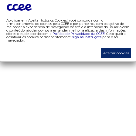
- segurança de mercado
- dados abertos CCEE
- estudos especiais
Ao clicar em ‘Aceitar todos os Cookies’, você concorda com o
armazenamento de cookies pela CCEE e por parceiros, com o objetivo de
melhorar a experiência de navegação no site e a interação do usuário com
- Mercado Varejista
o conteúdo, ajudando-nos a entender melhor a eficácia das informações
oferecidas, de acordo com a
Política de Privacidade da CCEE.
Caso queira
desativar os cookies permanentemente,
siga as instruções
para o seu
navegador.
preços
- painel de preços
Aceitar cookies
- conceitos de preços
mercado
- Alocação de Geração Própria - AGP
- adesão
- certificação de operadores de mercado
- Certificações de energia
- contabilização
- contas setoriais
- contratos