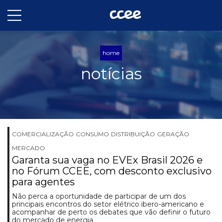
home
notícias
COMERCIALIZAÇÃO
CONSUMO
DISTRIBUIÇÃO
GERAÇÃO
MERCADO
Garanta sua vaga no EVEx Brasil 2026 e
no Fórum CCEE, com desconto exclusivo
para agentes
Não perca a oportunidade de participar de um dos
principais encontros do setor elétrico ibero-americano e
acompanhar de perto os debates que vão definir o futuro
do mercado de energia