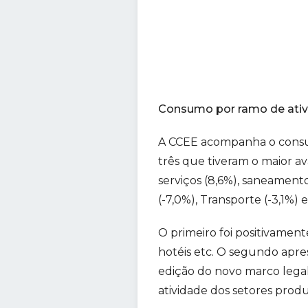
Consumo por ramo de ati
A CCEE acompanha o consum
três que tiveram o maior a
serviços (8,6%), saneament
(-7,0%), Transporte (-3,1%)
O primeiro foi positivament
hotéis etc. O segundo apr
edição do novo marco legal
atividade dos setores prod