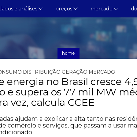
dados e análises
preços
mercado
d
home
notícias
ONSUMO
DISTRIBUIÇÃO
GERAÇÃO
MERCADO
energia no Brasil cresce 4
ro e supera os 77 mil MW mé
ra vez, calcula CCEE
das ajudam a explicar a alta tanto nas residê
de comércio e serviços, que passam a usar ma
ondicionado