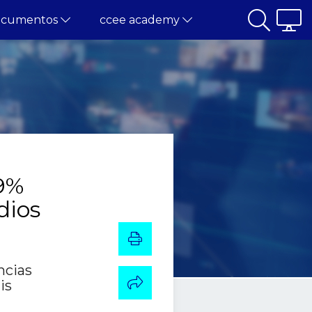
ocumentos
ccee academy
,9%
dios
ncias
is