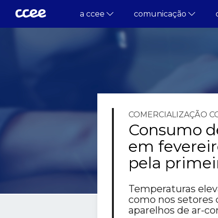
a ccee
comunicação
COMERCIALIZAÇÃO
C
Consumo de 
em feverei
pela primei
Temperaturas eleva
como nos setores 
aparelhos de ar-c