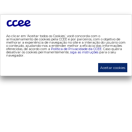
- mercado mensal
- mercado quinzenal
- mve
- pld
- proinfa
Ao clicar em ‘Aceitar todos os Cookies’, você concorda com o
- segurança de mercado
armazenamento de cookies pela CCEE e por parceiros, com o objetivo de
melhorar a experiência de navegação no site e a interação do usuário com
o conteúdo, ajudando-nos a entender melhor a eficácia das informações
- dados abertos CCEE
oferecidas, de acordo com a
Política de Privacidade da CCEE.
Caso queira
desativar os cookies permanentemente,
siga as instruções
para o seu
- estudos especiais
navegador.
- Mercado Varejista
Aceitar cookies
preços
- painel de preços
- conceitos de preços
mercado
- Alocação de Geração Própria - AGP
- adesão