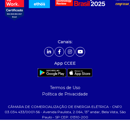
- nossos associados
- integridade, riscos e auditoria
- relatório de sustentabilidade
- carreiras
- Mercado Livre - ACL
Canais:
comunicação
- calendário
App CCEE
- comunicados
- eventos
- Relacionamento Personalizado
Termos de Uso
- notícias
Política de Privacidade
- Glossário da Energia
CÂMARA DE COMERCIALIZAÇÃO DE ENERGIA ELÉTRICA - CNPJ:
ajuda
03.034.433/0001-56 - Avenida Paulista, 2.064, 13º andar, Bela Vista, São
Paulo - SP CEP: 01310-200
- fale conosco