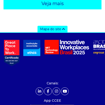
Veja mais
Mapa do site
a ccee
- sobre nós
- governança
- nossos associados
- integridade, riscos e auditoria
- relatório de sustentabilidade
- carreiras
- Mercado Livre - ACL
Canais:
comunicação
- calendário
App CCEE
- comunicados