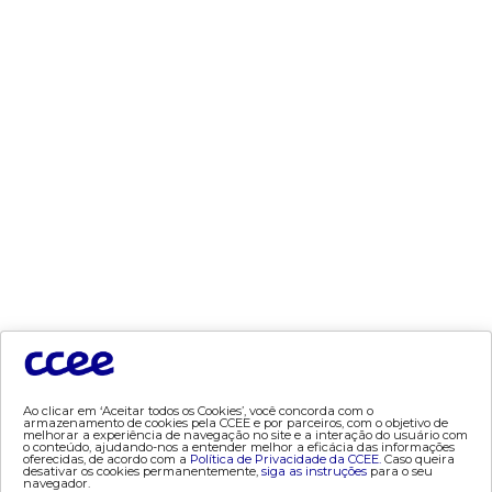
- bandeira tarifária
- consumo
- contas setoriais
- contratos
- geração
- leilão
- mcsd
- mercado mensal
- mercado quinzenal
- mve
- pld
- proinfa
- segurança de mercado
- dados abertos CCEE
Ao clicar em ‘Aceitar todos os Cookies’, você concorda com o
armazenamento de cookies pela CCEE e por parceiros, com o objetivo de
- estudos especiais
melhorar a experiência de navegação no site e a interação do usuário com
o conteúdo, ajudando-nos a entender melhor a eficácia das informações
oferecidas, de acordo com a
Política de Privacidade da CCEE.
Caso queira
- Mercado Varejista
desativar os cookies permanentemente,
siga as instruções
para o seu
navegador.