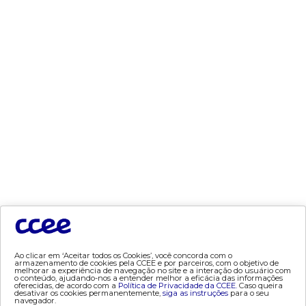
- leilão
- mcsd
- mercado mensal
- mercado quinzenal
- mve
- pld
- proinfa
- segurança de mercado
- dados abertos CCEE
- estudos especiais
- Mercado Varejista
preços
- painel de preços
Ao clicar em ‘Aceitar todos os Cookies’, você concorda com o
- conceitos de preços
armazenamento de cookies pela CCEE e por parceiros, com o objetivo de
melhorar a experiência de navegação no site e a interação do usuário com
o conteúdo, ajudando-nos a entender melhor a eficácia das informações
oferecidas, de acordo com a
Política de Privacidade da CCEE.
Caso queira
mercado
desativar os cookies permanentemente,
siga as instruções
para o seu
navegador.