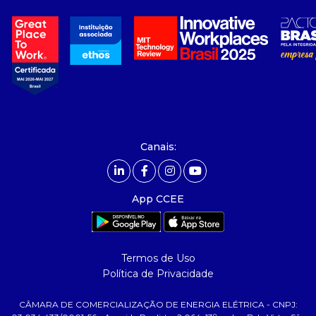
a ccee
- sobre nós
- governança
- nossos associados
- integridade, riscos e auditoria
- relatório de sustentabilidade
- carreiras
- Mercado Livre - ACL
Canais:
comunicação
- calendário
App CCEE
- comunicados
- eventos
- Relacionamento Personalizado
Termos de Uso
- notícias
Política de Privacidade
- Glossário da Energia
CÂMARA DE COMERCIALIZAÇÃO DE ENERGIA ELÉTRICA - CNPJ: