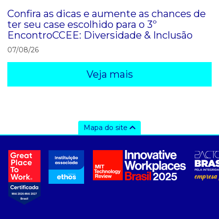
Confira as dicas e aumente as chances de
ter seu case escolhido para o 3º
EncontroCCEE: Diversidade & Inclusão
07/08/26
Veja mais
Mapa do site
a ccee
- sobre nós
- governança
- nossos associados
- integridade, riscos e auditoria
- relatório de sustentabilidade