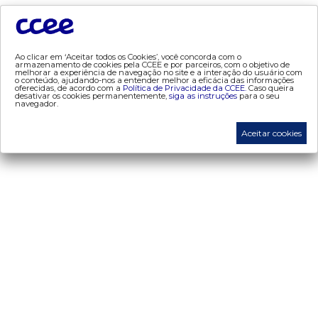
- contratos
- energia de reserva
- desligamentos
Ao clicar em ‘Aceitar todos os Cookies’, você concorda com o
- Exportação de Energia
armazenamento de cookies pela CCEE e por parceiros, com o objetivo de
melhorar a experiência de navegação no site e a interação do usuário com
- leilões
o conteúdo, ajudando-nos a entender melhor a eficácia das informações
oferecidas, de acordo com a
Política de Privacidade da CCEE.
Caso queira
desativar os cookies permanentemente,
siga as instruções
para o seu
- liquidação
navegador.
- liquidação atualização monetária
Aceitar cookies
- metodologia de cálculo (atualização monetária)
- proinfa
- medição
- mve
- penalidades
- procedimentos de comercialização
- regras de comercialização
- resposta da demanda
- Segurança de Mercado
ccee academy