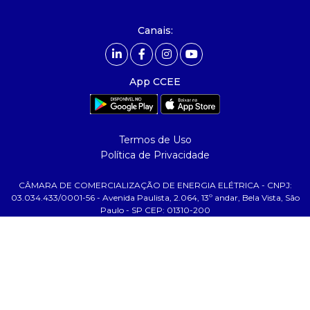
- carreiras
- Mercado Livre - ACL
Canais:
comunicação
- calendário
App CCEE
- comunicados
- eventos
- Relacionamento Personalizado
Termos de Uso
- notícias
Política de Privacidade
- Glossário da Energia
CÂMARA DE COMERCIALIZAÇÃO DE ENERGIA ELÉTRICA - CNPJ:
ajuda
03.034.433/0001-56 - Avenida Paulista, 2.064, 13º andar, Bela Vista, São
Paulo - SP CEP: 01310-200
- fale conosco
- faq
- gestão de cookies
- banco custodiante
- termos de uso