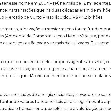
a ter esse nome em 2004 – reúne mais de 12 mil agentes
te. As transações que há duas décadas eram de milhões,
 o Mercado de Curto Prazo liquidou R$ 44,2 bilhões.
rescimento, a inovação e transformação foram fundamenta
es (Ambiente de Comercialização Livre e Varejista, por ex
 e os serviços estão cada vez mais digitalizados. É a tecn
ha que foi concedida pelos próprios agentes do setor, ce
s outras instituições que regem e atuam conjuntamente
s empresas que dão vida ao mercado e aos nossos colabo
lver mercados de energia eficientes, inovadores e sust
tentando valores fundamentais para chegarmos até aqui
a ética e transparência, excelência e a valorização das p