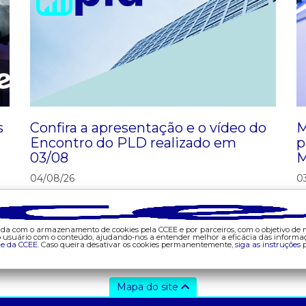
s
Confira a apresentação e o vídeo do
M
Encontro do PLD realizado em
p
03/08
M
04/08/26
0
corda com o armazenamento de cookies pela CCEE e por parceiros, com o objetivo de
do usuário com o conteúdo, ajudando-nos a entender melhor a eficácia das informa
de da CCEE.
Caso queira desativar os cookies permanentemente,
siga as instruções
p
Mapa do site
ajuda
tecnologia
d