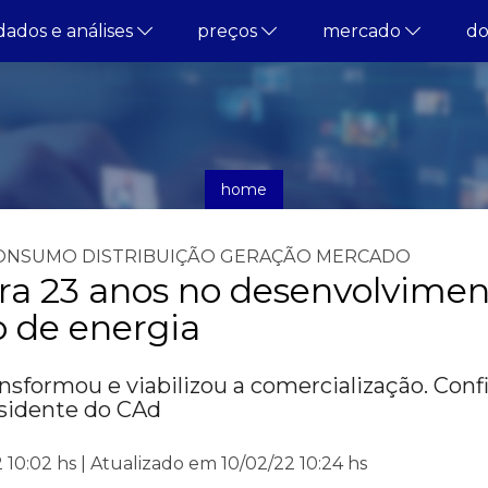
dados e análises
preços
mercado
d
home
notícias
ONSUMO
DISTRIBUIÇÃO
GERAÇÃO
MERCADO
ra 23 anos no desenvolvimen
 de energia
nsformou e viabilizou a comercialização. Con
idente do CAd
10:02 hs | Atualizado em 10/02/22 10:24 hs