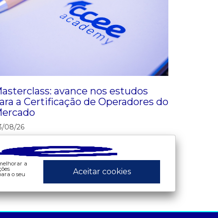
asterclass: avance nos estudos
ara a Certificação de Operadores do
ercado
3/08/26
Veja mais
 melhorar a
ções
Aceitar cookies
ara o seu
ados e análises
preços