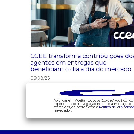
CCEE transforma contribuições do
agentes em entregas que
beneficiam o dia a dia do mercado
06/08/26
Ao clicar em ‘Aceitar todos os Cookies’, você con
experiência de navegação no site e a interação 
oferecidas, de acordo com a
Política de Privacida
navegador.
a ccee
comunicação