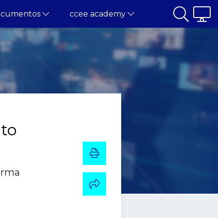
ocumentos
ccee academy
to
firma