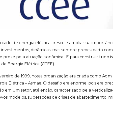
cado de energia elétrica cresce e amplia sua importânci
 investimentos, dinâmicas, mas sempre preocupado com 
preze pela atuação isonômica. E para construir tudo iss
de Energia Elétrica (CCEE).
ereiro de 1999, nossa organização era criada como Admin
gia Elétrica – Asmae. O desafio era enorme, pois era pre
 em um setor, até então, caracterizado pela verticalizaç
ovos modelos, superações de crises de abastecimento, m