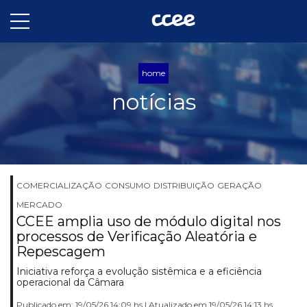
home
notícias
COMERCIALIZAÇÃO
CONSUMO
DISTRIBUIÇÃO
GERAÇÃO
MERCADO
CCEE amplia uso de módulo digital nos
processos de Verificação Aleatória e
Repescagem
Iniciativa reforça a evolução sistêmica e a eficiência
operacional da Câmara
Publicado em: 19/05/26 14:09 hs | Atualizado em 19/05/26 14:13 hs