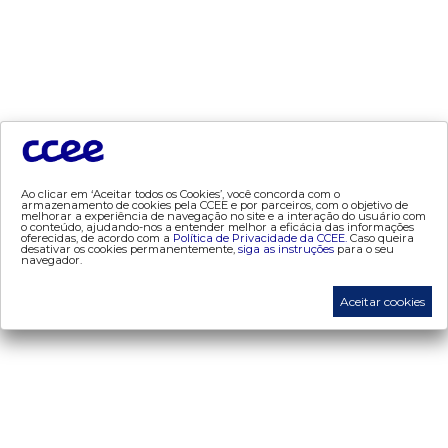
- leilão
- mcsd
- mercado mensal
- mercado quinzenal
- mve
- pld
- proinfa
- segurança de mercado
Ao clicar em ‘Aceitar todos os Cookies’, você concorda com o
armazenamento de cookies pela CCEE e por parceiros, com o objetivo de
melhorar a experiência de navegação no site e a interação do usuário com
- dados abertos CCEE
o conteúdo, ajudando-nos a entender melhor a eficácia das informações
oferecidas, de acordo com a
Política de Privacidade da CCEE.
Caso queira
- estudos especiais
desativar os cookies permanentemente,
siga as instruções
para o seu
navegador.
- Mercado Varejista
Aceitar cookies
preços
- painel de preços
- conceitos de preços
mercado