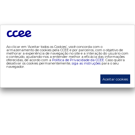
- Mercado Varejista
preços
- painel de preços
- conceitos de preços
Ao clicar em ‘Aceitar todos os Cookies’, você concorda com o
armazenamento de cookies pela CCEE e por parceiros, com o objetivo de
mercado
melhorar a experiência de navegação no site e a interação do usuário com
o conteúdo, ajudando-nos a entender melhor a eficácia das informações
oferecidas, de acordo com a
Política de Privacidade da CCEE.
Caso queira
- Alocação de Geração Própria - AGP
desativar os cookies permanentemente,
siga as instruções
para o seu
navegador.
- adesão
- certificação de operadores de mercado
Aceitar cookies
- Certificações de energia
- contabilização
- contas setoriais
- contratos
- energia de reserva
- desligamentos
- Exportação de Energia