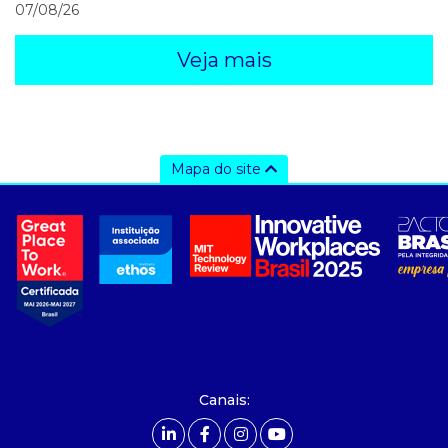
07/08/26
Veja mais
Mapa do site
a ccee
- sobre nós
- governança
- nossos associados
- integridade, riscos e auditoria
- relatório de sustentabilidade
- carreiras
- Mercado Livre - ACL
Canais:
comunicação