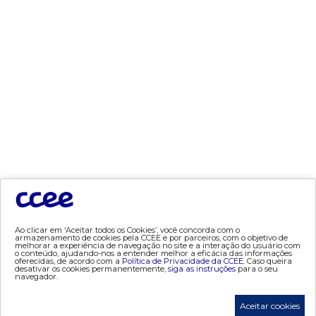
dados e análises
- bandeira tarifária
- consumo
- contas setoriais
- contratos
- geração
- leilão
- mcsd
- mercado mensal
- mercado quinzenal
- mve
- pld
Ao clicar em ‘Aceitar todos os Cookies’, você concorda com o
armazenamento de cookies pela CCEE e por parceiros, com o objetivo de
melhorar a experiência de navegação no site e a interação do usuário com
- proinfa
o conteúdo, ajudando-nos a entender melhor a eficácia das informações
oferecidas, de acordo com a
Política de Privacidade da CCEE.
Caso queira
- segurança de mercado
desativar os cookies permanentemente,
siga as instruções
para o seu
navegador.
- dados abertos CCEE
- estudos especiais
Aceitar cookies