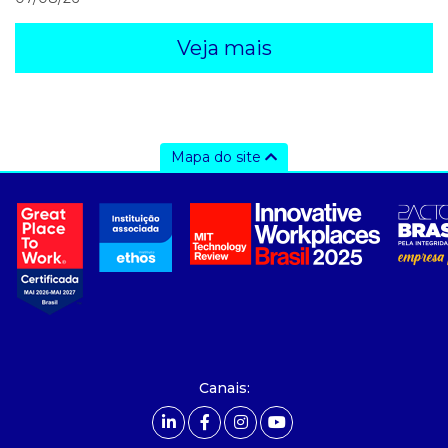
Veja mais
Mapa do site
a ccee
- sobre nós
- governança
- nossos associados
- integridade, riscos e auditoria
- relatório de sustentabilidade
- carreiras
- Mercado Livre - ACL
Canais:
comunicação