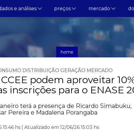
dados e análises
preços
mercado
d
home
notícias
ONSUMO
DISTRIBUIÇÃO
GERAÇÃO
MERCADO
 CCEE podem aproveitar 10%
s inscrições para o ENASE 
aneiro terá a presença de Ricardo Simabuku,
sar Pereira e Madalena Porangaba
15:46 hs | Atualizado em 12/06/26 15:03 hs