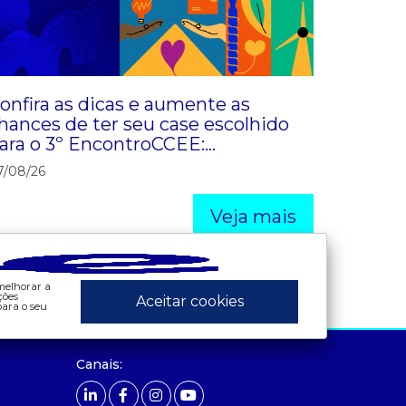
onfira as dicas e aumente as
hances de ter seu case escolhido
ara o 3º EncontroCCEE:
iversidade & Inclusão
7/08/26
Veja mais
 melhorar a
ções
Aceitar cookies
ara o seu
ados e análises
preços
Canais:
bandeira tarifária
- painel de preços
 consumo
- conceitos de preços