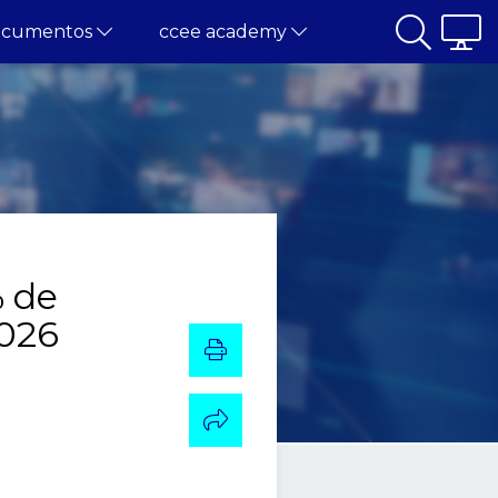
ocumentos
ccee academy
 de
2026