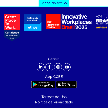
Mapa do site
a ccee
- sobre nós
- governança
- nossos associados
- integridade, riscos e auditoria
- relatório de sustentabilidade
- carreiras
- Mercado Livre - ACL
Canais:
comunicação
- calendário
App CCEE
- comunicados
- eventos
- Relacionamento Personalizado
Termos de Uso
- notícias
Política de Privacidade
- Glossário da Energia