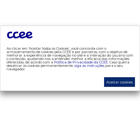
- geração
- leilão
- mcsd
- mercado mensal
- mercado quinzenal
- mve
Ao clicar em ‘Aceitar todos os Cookies’, você concorda com o
armazenamento de cookies pela CCEE e por parceiros, com o objetivo de
melhorar a experiência de navegação no site e a interação do usuário com
- pld
o conteúdo, ajudando-nos a entender melhor a eficácia das informações
oferecidas, de acordo com a
Política de Privacidade da CCEE.
Caso queira
- proinfa
desativar os cookies permanentemente,
siga as instruções
para o seu
navegador.
- segurança de mercado
- dados abertos CCEE
Aceitar cookies
- estudos especiais
- Mercado Varejista
preços
- painel de preços
- conceitos de preços