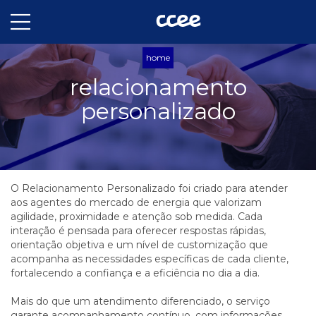
home
relacionamento
personalizado
O Relacionamento Personalizado foi criado para atender
aos agentes do mercado de energia que valorizam
agilidade, proximidade e atenção sob medida. Cada
interação é pensada para oferecer respostas rápidas,
orientação objetiva e um nível de customização que
acompanha as necessidades específicas de cada cliente,
fortalecendo a confiança e a eficiência no dia a dia.
Mais do que um atendimento diferenciado, o serviço
garante acompanhamento contínuo, com informações