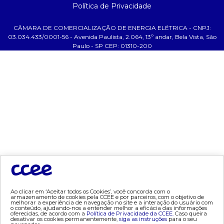
- notícias
Política de Privacidade
- Glossário da Energia
CÂMARA DE COMERCIALIZAÇÃO DE ENERGIA ELÉTRICA - CNPJ:
ajuda
03.034.433/0001-56 - Avenida Paulista, 2.064, 13º andar, Bela Vista, São
Paulo - SP CEP: 01310-200
- fale conosco
- faq
- gestão de cookies
- banco custodiante
- termos de uso
- política de privacidade
tecnologia
- appccee
dados e análises
Ao clicar em ‘Aceitar todos os Cookies’, você concorda com o
armazenamento de cookies pela CCEE e por parceiros, com o objetivo de
- bandeira tarifária
melhorar a experiência de navegação no site e a interação do usuário com
o conteúdo, ajudando-nos a entender melhor a eficácia das informações
oferecidas, de acordo com a
Política de Privacidade da CCEE.
Caso queira
- consumo
desativar os cookies permanentemente,
siga as instruções
para o seu