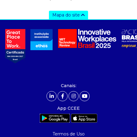
Mapa do site
a ccee
- sobre nós
- governança
- nossos associados
- integridade, riscos e auditoria
- relatório de sustentabilidade
- carreiras
- Mercado Livre - ACL
Canais:
comunicação
- calendário
App CCEE
- comunicados
- eventos
- Relacionamento Personalizado
Termos de Uso