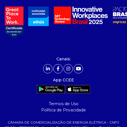
a ccee
- sobre nós
- governança
- nossos associados
- integridade, riscos e auditoria
- relatório de sustentabilidade
- carreiras
- Mercado Livre - ACL
Canais:
comunicação
- calendário
App CCEE
- comunicados
- eventos
- Relacionamento Personalizado
Termos de Uso
- notícias
Política de Privacidade
- Glossário da Energia
CÂMARA DE COMERCIALIZAÇÃO DE ENERGIA ELÉTRICA - CNPJ: