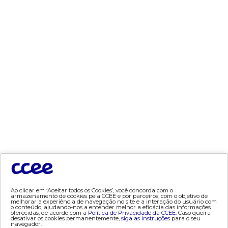
- leilão
- mcsd
- mercado mensal
- mercado quinzenal
- mve
- pld
- proinfa
- segurança de mercado
- dados abertos CCEE
- estudos especiais
- Mercado Varejista
preços
- painel de preços
Ao clicar em ‘Aceitar todos os Cookies’, você concorda com o
- conceitos de preços
armazenamento de cookies pela CCEE e por parceiros, com o objetivo de
melhorar a experiência de navegação no site e a interação do usuário com
o conteúdo, ajudando-nos a entender melhor a eficácia das informações
oferecidas, de acordo com a
Política de Privacidade da CCEE.
Caso queira
mercado
desativar os cookies permanentemente,
siga as instruções
para o seu
navegador.