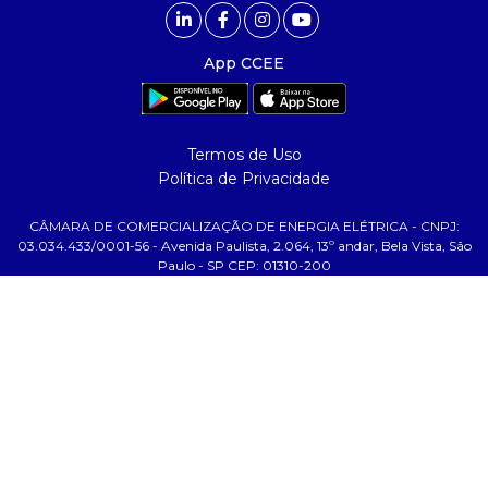
comunicação
- calendário
App CCEE
- comunicados
- eventos
- Relacionamento Personalizado
Termos de Uso
- notícias
Política de Privacidade
- Glossário da Energia
CÂMARA DE COMERCIALIZAÇÃO DE ENERGIA ELÉTRICA - CNPJ:
ajuda
03.034.433/0001-56 - Avenida Paulista, 2.064, 13º andar, Bela Vista, São
Paulo - SP CEP: 01310-200
- fale conosco
- faq
- gestão de cookies
- banco custodiante
- termos de uso
- política de privacidade
tecnologia