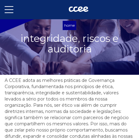
home
integridade, riscos e
auditoria
A CCEE adota as melhores práticas de Governança
Corporativa, fundamentada nos princípios de ética,
transparência, integridade e sustentabilidade, valores
levados a sério por todos os membros da nossa
organização. Para nós, ser ético vai além de cumprir
diretrizes internas, normas da sociedade e legislações:
significa também se relacionar com parceiros de negócio
que compartilhem os mesmos valores. Por isso, mais do
que zelar pelo nosso próprio comportamento, buscamos
difundir, expandir e consolidar condutas alinhadas às nossas