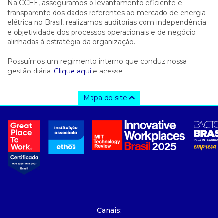
Na CCEE, asseguramos o levantamento eficiente e
transparente dos dados referentes ao mercado de energia
elétrica no Brasil, realizamos auditorias com independência
e objetividade dos processos operacionais e de negócio
alinhadas à estratégia da organização.
Possuímos um regimento interno que conduz nossa
gestão diária.
Clique aqui
e acesse.
Mapa do site
a ccee
- sobre nós
- governança
- nossos associados
- integridade, riscos e auditoria
- relatório de sustentabilidade
- carreiras
- Mercado Livre - ACL
Canais: