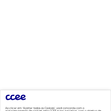
- Parcerias Acadêmicas
- Treinamentos incompany
- Extensão em Arbitragem
- Cursos especializados
- internacionalização
- game de comercialização
documentos
- acervo ccee
- plataforma de integração
sistemas descontinuados
- sinercom
Ao clicar em ‘Aceitar todos os Cookies’, você concorda com o
armazenamento de cookies pela CCEE e por parceiros, com o objetivo de