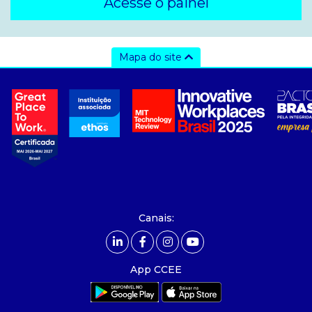
Acesse o painel
Mapa do site
a ccee
- sobre nós
- governança
- nossos associados
- integridade, riscos e auditoria
- relatório de sustentabilidade
- carreiras
- Mercado Livre - ACL
Canais:
comunicação
- calendário
App CCEE
- comunicados
- eventos