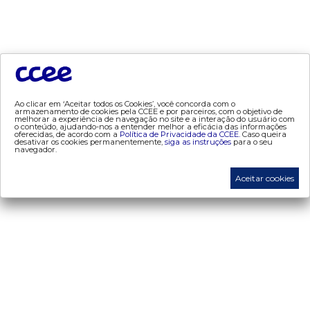
- consumo
- contas setoriais
- contratos
- geração
- leilão
- mcsd
Ao clicar em ‘Aceitar todos os Cookies’, você concorda com o
armazenamento de cookies pela CCEE e por parceiros, com o objetivo de
- mercado mensal
melhorar a experiência de navegação no site e a interação do usuário com
o conteúdo, ajudando-nos a entender melhor a eficácia das informações
oferecidas, de acordo com a
Política de Privacidade da CCEE.
Caso queira
- mercado quinzenal
desativar os cookies permanentemente,
siga as instruções
para o seu
navegador.
- mve
- pld
Aceitar cookies
- proinfa
- segurança de mercado
- dados abertos CCEE
- estudos especiais
- Mercado Varejista
preços