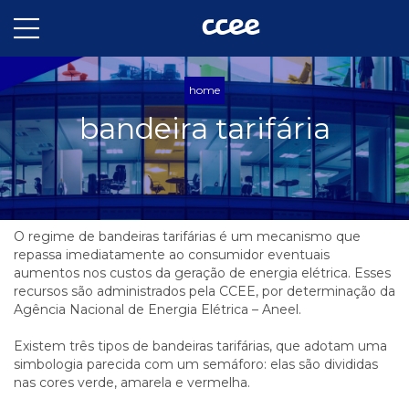
home
bandeira tarifária
O regime de bandeiras tarifárias é um mecanismo que
repassa imediatamente ao consumidor eventuais
aumentos nos custos da geração de energia elétrica. Esses
recursos são administrados pela CCEE, por determinação da
Agência Nacional de Energia Elétrica – Aneel.
Existem três tipos de bandeiras tarifárias, que adotam uma
simbologia parecida com um semáforo: elas são divididas
nas cores verde, amarela e vermelha.