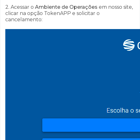
2. Acessar o
Ambiente de Operações
em nosso site,
clicar na opção TokenAPP e solicitar o
cancelamento: