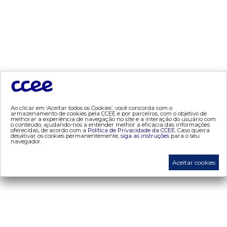
- dados abertos CCEE
- estudos especiais
- Mercado Varejista
preços
- painel de preços
- conceitos de preços
Ao clicar em ‘Aceitar todos os Cookies’, você concorda com o
mercado
armazenamento de cookies pela CCEE e por parceiros, com o objetivo de
melhorar a experiência de navegação no site e a interação do usuário com
o conteúdo, ajudando-nos a entender melhor a eficácia das informações
- Alocação de Geração Própria - AGP
oferecidas, de acordo com a
Política de Privacidade da CCEE.
Caso queira
desativar os cookies permanentemente,
siga as instruções
para o seu
navegador.
- adesão
- certificação de operadores de mercado
Aceitar cookies
- Certificações de energia
- contabilização
- contas setoriais
- contratos
- energia de reserva