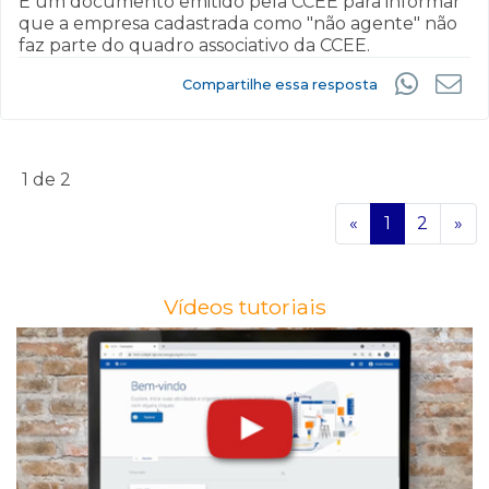
É um documento emitido pela CCEE para informar
que a empresa cadastrada como "não agente" não
faz parte do quadro associativo da CCEE.
Compartilhe essa resposta
1
de 2
«
1
2
»
Vídeos tutoriais