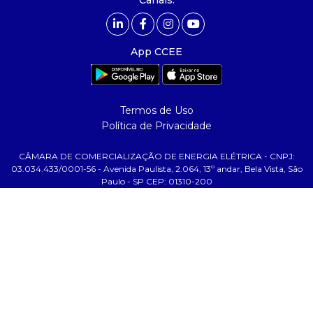
Canais:
comunicação
- calendário
App CCEE
- comunicados
- eventos
- Relacionamento Personalizado
Termos de Uso
- notícias
Política de Privacidade
- Glossário da Energia
CÂMARA DE COMERCIALIZAÇÃO DE ENERGIA ELÉTRICA - CNPJ:
ajuda
03.034.433/0001-56 - Avenida Paulista, 2.064, 13º andar, Bela Vista, São
Paulo - SP CEP: 01310-200
- fale conosco
- faq
- gestão de cookies
- banco custodiante
- termos de uso
- política de privacidade