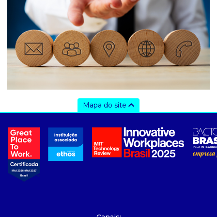
Mapa do site
a ccee
- sobre nós
- governança
- nossos associados
- integridade, riscos e auditoria
- relatório de sustentabilidade
- carreiras
- Mercado Livre - ACL