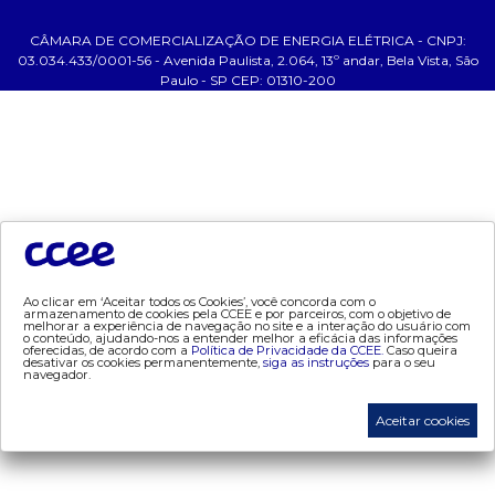
- Glossário da Energia
CÂMARA DE COMERCIALIZAÇÃO DE ENERGIA ELÉTRICA - CNPJ:
ajuda
03.034.433/0001-56 - Avenida Paulista, 2.064, 13º andar, Bela Vista, São
Paulo - SP CEP: 01310-200
- fale conosco
- faq
- gestão de cookies
- banco custodiante
- termos de uso
- política de privacidade
tecnologia
Ao clicar em ‘Aceitar todos os Cookies’, você concorda com o
armazenamento de cookies pela CCEE e por parceiros, com o objetivo de
melhorar a experiência de navegação no site e a interação do usuário com
- appccee
o conteúdo, ajudando-nos a entender melhor a eficácia das informações
oferecidas, de acordo com a
Política de Privacidade da CCEE.
Caso queira
desativar os cookies permanentemente,
siga as instruções
para o seu
navegador.
dados e análises
Aceitar cookies
- bandeira tarifária
- consumo
- contas setoriais