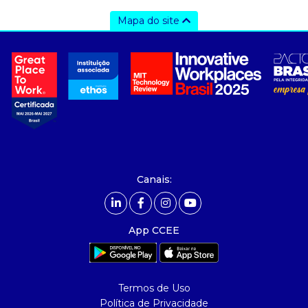
Mapa do site
a ccee
- sobre nós
- governança
- nossos associados
- integridade, riscos e auditoria
- relatório de sustentabilidade
- carreiras
- Mercado Livre - ACL
Canais:
comunicação
- calendário
App CCEE
- comunicados
- eventos
- Relacionamento Personalizado
Termos de Uso
- notícias
Política de Privacidade