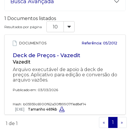
Busca Avançada
1 Documentos listados
Resultados por página
DOCUMENTOS
Referência: 05/2012
Deck de Preços - Vazedit
Vazedit
Arquivo executável de apoio à deck de
preços. Aplicativo para edição e conversão do
arquivo vazões.
Publicado em: 03/03/2026
Hash:
b05959c6900f62a30f89907f1ed8ef14
[EXE]
Tamanho 469kb
«
1
»
1
de 1