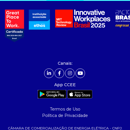
a ccee
- sobre nós
- governança
- nossos associados
- integridade, riscos e auditoria
- relatório de sustentabilidade
- carreiras
- Mercado Livre - ACL
Canais:
comunicação
- calendário
App CCEE
- comunicados
- eventos
- Relacionamento Personalizado
Termos de Uso
- notícias
Política de Privacidade
- Glossário da Energia
CÂMARA DE COMERCIALIZAÇÃO DE ENERGIA ELÉTRICA - CNPJ: