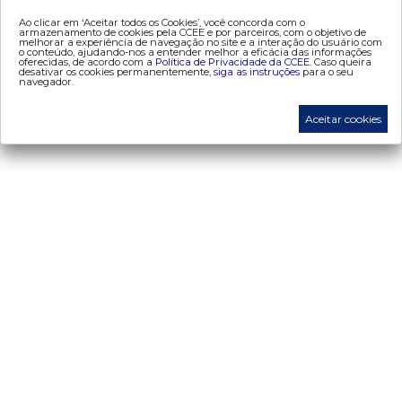
Ao clicar em ‘Aceitar todos os Cookies’, você concorda com o
- Alocação de Geração Própria - AGP
armazenamento de cookies pela CCEE e por parceiros, com o objetivo de
melhorar a experiência de navegação no site e a interação do usuário com
- adesão
o conteúdo, ajudando-nos a entender melhor a eficácia das informações
oferecidas, de acordo com a
Política de Privacidade da CCEE.
Caso queira
- certificação de operadores de mercado
desativar os cookies permanentemente,
siga as instruções
para o seu
navegador.
- Certificações de energia
- contabilização
Aceitar cookies
- contas setoriais
- contratos
- energia de reserva
- desligamentos
- Exportação de Energia
- leilões
- liquidação
- liquidação atualização monetária
- metodologia de cálculo (atualização monetária)
- proinfa
- medição
- mve