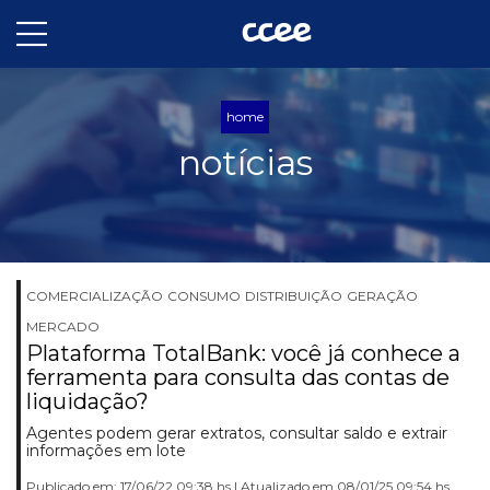
home
notícias
COMERCIALIZAÇÃO
CONSUMO
DISTRIBUIÇÃO
GERAÇÃO
MERCADO
Plataforma TotalBank: você já conhece a
ferramenta para consulta das contas de
liquidação?
Agentes podem gerar extratos, consultar saldo e extrair
informações em lote
Publicado em: 17/06/22 09:38 hs | Atualizado em 08/01/25 09:54 hs