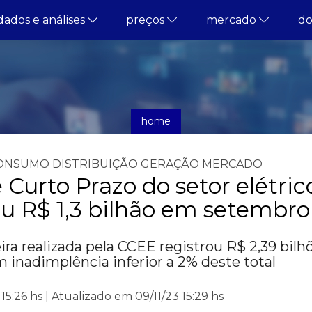
dados e análises
preços
mercado
d
home
notícias
ONSUMO
DISTRIBUIÇÃO
GERAÇÃO
MERCADO
Curto Prazo do setor elétric
 R$ 1,3 bilhão em setembro
ira realizada pela CCEE registrou R$ 2,39 bilh
m inadimplência inferior a 2% deste total
15:26 hs | Atualizado em 09/11/23 15:29 hs