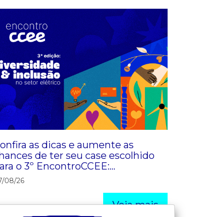
onfira as dicas e aumente as
hances de ter seu case escolhido
ara o 3º EncontroCCEE:
iversidade & Inclusão
7/08/26
Veja mais