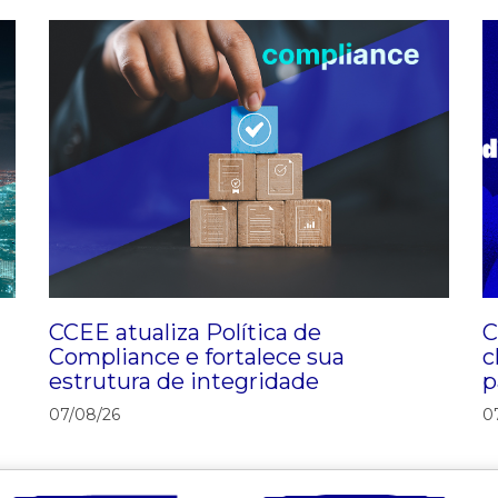
CCEE atualiza Política de
C
Compliance e fortalece sua
c
estrutura de integridade
p
D
07/08/26
0