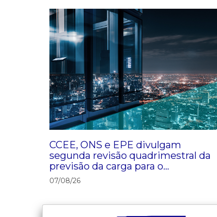
CCEE, ONS e EPE divulgam
segunda revisão quadrimestral da
previsão da carga para o
planejamento de 2026-2030
07/08/26