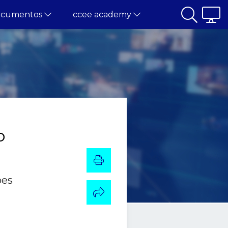
ocumentos
ccee academy
o
ões