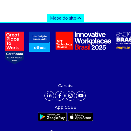
Mapa do site
a ccee
- sobre nós
- governança
- nossos associados
- integridade, riscos e auditoria
- relatório de sustentabilidade
- carreiras
- Mercado Livre - ACL
Canais:
comunicação
- calendário
App CCEE
- comunicados
- eventos
- Relacionamento Personalizado