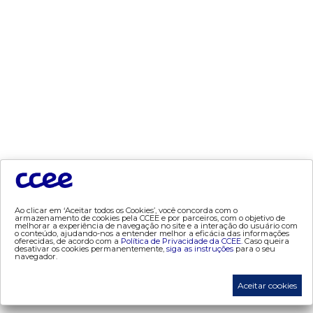
- contas setoriais
- contratos
- geração
- leilão
- mcsd
- mercado mensal
- mercado quinzenal
- mve
- pld
- proinfa
- segurança de mercado
Ao clicar em ‘Aceitar todos os Cookies’, você concorda com o
- dados abertos CCEE
armazenamento de cookies pela CCEE e por parceiros, com o objetivo de
melhorar a experiência de navegação no site e a interação do usuário com
- estudos especiais
o conteúdo, ajudando-nos a entender melhor a eficácia das informações
oferecidas, de acordo com a
Política de Privacidade da CCEE.
Caso queira
desativar os cookies permanentemente,
siga as instruções
para o seu
- Mercado Varejista
navegador.
preços
Aceitar cookies
- painel de preços