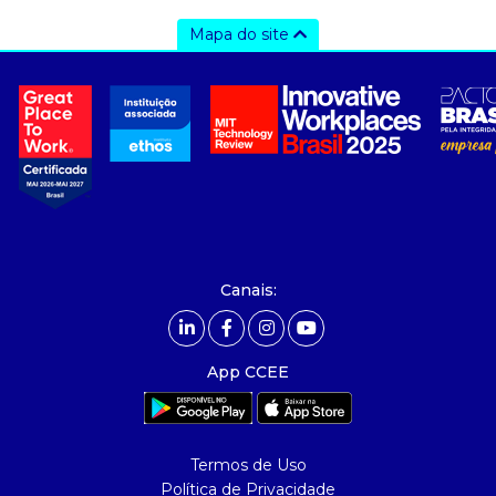
Mapa do site
a ccee
- sobre nós
- governança
- nossos associados
- integridade, riscos e auditoria
- relatório de sustentabilidade
- carreiras
- Mercado Livre - ACL
Canais:
comunicação
- calendário
App CCEE
- comunicados
- eventos
- Relacionamento Personalizado
Termos de Uso
- notícias
Política de Privacidade