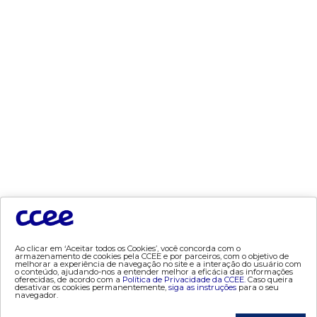
- contratos
- geração
- leilão
- mcsd
- mercado mensal
- mercado quinzenal
- mve
- pld
- proinfa
- segurança de mercado
- dados abertos CCEE
- estudos especiais
- Mercado Varejista
Ao clicar em ‘Aceitar todos os Cookies’, você concorda com o
armazenamento de cookies pela CCEE e por parceiros, com o objetivo de
preços
melhorar a experiência de navegação no site e a interação do usuário com
o conteúdo, ajudando-nos a entender melhor a eficácia das informações
oferecidas, de acordo com a
Política de Privacidade da CCEE.
Caso queira
desativar os cookies permanentemente,
siga as instruções
para o seu
- painel de preços
navegador.
- conceitos de preços