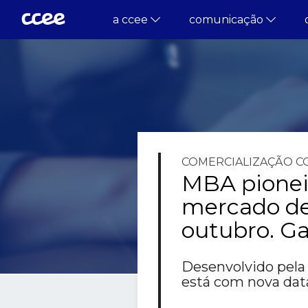
a ccee
comunicação
COMERCIALIZAÇÃO
C
MBA pionei
mercado de 
outubro. Ga
Desenvolvido pela
está com nova data