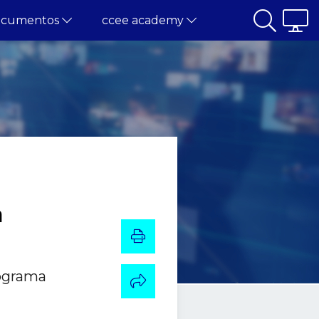
ocumentos
ccee academy
a
rograma