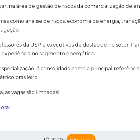
ar, na área de gestão de riscos da comercialização de en
mas como análise de riscos, economia da energia, transiçã
itigação.
essores da USP e executivos de destaque no setor. Para p
 experiência no segmento energético.
pecialização já consolidada como a principal referênci
trico brasileiro.
, as vagas são limitadas!
ora!
TÓPICOS:
Sem tema