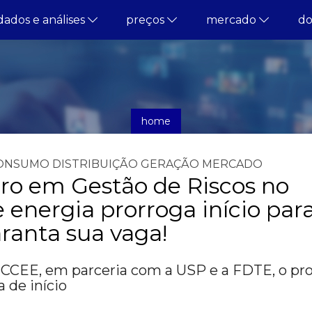
dados e análises
preços
mercado
d
home
notícias
ONSUMO
DISTRIBUIÇÃO
GERAÇÃO
MERCADO
ro em Gestão de Riscos no
energia prorroga início par
ranta sua vaga!
 CCEE, em parceria com a USP e a FDTE, o p
 de início