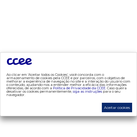
dados e análises
- bandeira tarifária
- consumo
- contas setoriais
- contratos
- geração
- leilão
- mcsd
Ao clicar em ‘Aceitar todos os Cookies’, você concorda com o
- mercado mensal
armazenamento de cookies pela CCEE e por parceiros, com o objetivo de
melhorar a experiência de navegação no site e a interação do usuário com
- mercado quinzenal
o conteúdo, ajudando-nos a entender melhor a eficácia das informações
oferecidas, de acordo com a
Política de Privacidade da CCEE.
Caso queira
desativar os cookies permanentemente,
siga as instruções
para o seu
- mve
navegador.
- pld
Aceitar cookies
- proinfa
- segurança de mercado
- dados abertos CCEE
- estudos especiais