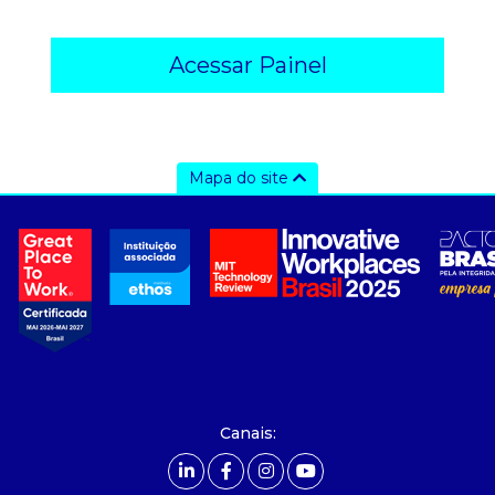
Acessar Painel
Mapa do site
a ccee
- sobre nós
- governança
- nossos associados
- integridade, riscos e auditoria
- relatório de sustentabilidade
- carreiras
- Mercado Livre - ACL
Canais:
comunicação